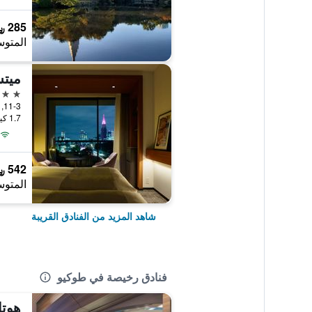
285 ﷼
المتوس
4 نجوم
11-3, Kasumigaokamachi, طوكيو, اليابان
1.7 كيلومتر عن وسط المدينة
542 ﷼
المتوس
شاهد المزيد من الفنادق القريبة
فنادق رخيصة في طوكيو