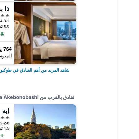
5 نجوم
4-8-1 Shibakoen Minato-ku, طوكيو, اليابان
0.0 كيلومتر عن وسط المدينة
764 ﷼
المتوس
شاهد المزيد من أهم الفنادق في طوكيو
فنادق بالقرب من Hotel Bougainvillea Akebonobashi
3 نجوم
2-2-8 Shinjuku, Shinjuku, طوكيو, اليابان
1.5 كيلومتر عن وسط المدينة