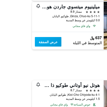
ميلينيوم ميتسوي جاردن هوتل طوكيو/جينزا
4 نجوم
ممتاز 8.9
5-11-1 Ginza, Chuo-ku, طوكيو, اليابان
0.0 كيلومتر عن وسط المدينة
واي فاي مجاني
637 ﷼
عرض الصفقة
المتوسط في الليلة
هوتل نيو أوتاني طوكيو ذا ماين
4 نجوم
ممتاز 8.7
4-1 Kioi-Cho Chiyoda-ku, طوكيو, اليابان
1.5 كيلومتر عن وسط المدينة
حوض السباحة
واي فاي مجاني