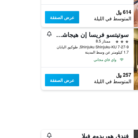
614 ﷼
عرض الصفقة
المتوسط في الليلة
سوتيتسو فريسا إن هيجاشي شينجوكو
3 نجوم
ممتاز 8.5
7-27-9 Shinjuku Shinjuku-KU, طوكيو, اليابان
1.7 كيلومتر عن وسط المدينة
واي فاي مجاني
257 ﷼
عرض الصفقة
المتوسط في الليلة
فندق هوريدوم فيلا