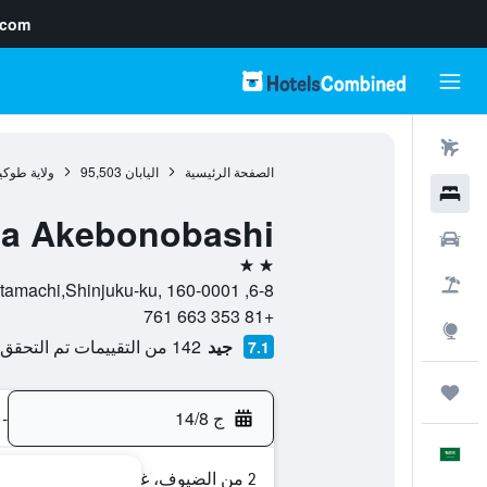
.com
رحلات طيران
الصفحة الرئيسية
اليابان
95,503
ولاية طوكي
فنادق
lea Akebonobashi
سيارات
2 نجمتين
حزم العروض
6-8, Katamachi,Shinjuku-ku, 160-0001, طوكيو, ولاية طوكيو, اليابان
+81 353 663 761
استكشاف
جيد
142 من التقييمات تم التحقق منها
7.1
رحلات
ج 14/8
-
العَرَبِيَّة
2 من الضيوف، غرفة واحدة