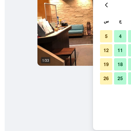
ج
س
5
4
12
11
1/33
المظهر الخارجي
19
18
26
25