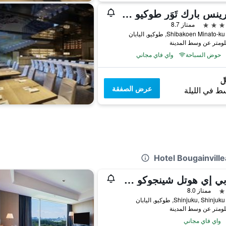
ذا برينس بارك تَوَر طوكيو - الفنادق والمنتجعات المفضلة، مجموعة فنادق إل في إكس
ممتاز 8.7
حوض السباحة
واي فاي مجاني
عرض الصفقة
ط في الليلة
إيه بي إي هوتل شينجوكو جيويماي
ممتاز 8.0
واي فاي مجاني