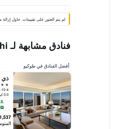
لم يتم العثور على تقييمات. حاول إزال
فنادق مشابهة لـ Hotel Bougainvillea Akebonobashi
أفضل الفنادق في طوكيو
ذي أ
5 نجوم
2-10-4 Toranomon, Minato-ku, طوكيو, 
0.0 كيلومتر عن وسط المدينة
1,537 ﷼
المتوس