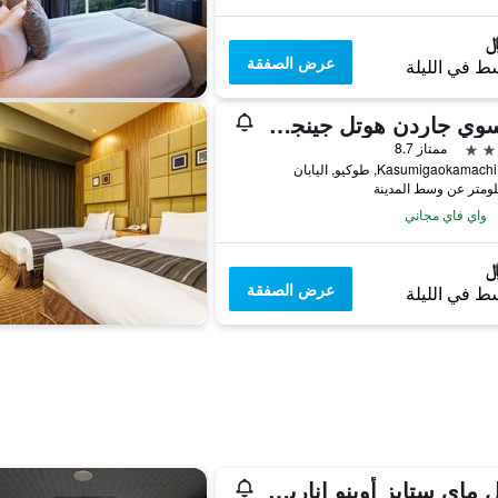
عرض الصفقة
ط في الليلة
ميتسوي جاردن هوتل جينجوجاين طوكيو بريميير
ممتاز 8.7
واي فاي مجاني
عرض الصفقة
ط في الليلة
هوتل ماي ستايز أوينو إناريتشو