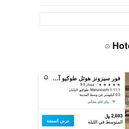
فور سيزونز هوتل طوكيو آت مارونوتشي
5 نجوم
ممتاز 9.3
1-11-1 Marunouchi, طوكيو, اليابان
0.0 كيلومتر عن وسط المدينة
واي فاي مجاني
2,693 ﷼
عرض الصفقة
المتوسط في الليلة