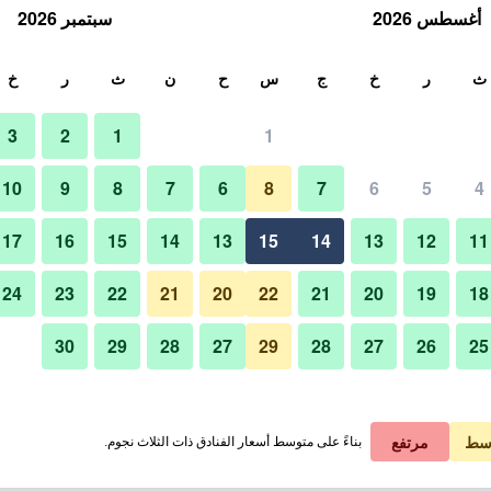
أغسطس 2026
سبتمبر 2026
ث
ث
ر
خ
ج
س
ح
ن
ث
ر
خ
3
2
1
1
10
9
8
7
6
8
7
6
5
4
أفضل طعام
17
16
15
14
13
15
14
13
12
11
عرض الأسعار
24
23
22
21
20
22
21
20
19
18
30
29
28
27
29
28
27
26
25
صور لـ Hotel Bougainvillea Akebonobashi
عرض الأسعار
عرض الأسعار
سط
مرتفع
بناءً على متوسط أسعار الفنادق ذات الثلاث نجوم.