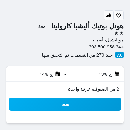
هوتل بوتيك أليشيا كارولينا
فندق
2 نجمتين
موناتشيل، أسبانيا
+34 958 500 393
جيد
270 من التقييمات تم التحقق منها
7.6
خ 13/8
-
ج 14/8
2 من الضيوف، غرفة واحدة
بحث