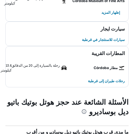
Cordoba Museum of Fine Arts
كيلومتر
إظهار المزيد
سيارت ايجار
سيارات للاستئجار في قرطبة
المطارات القريبة
رحلة بالسيارة إلى 20 من الدقائق
13.6
مطار Córdoba
كيلومتر
رحلات طيران إلى قرطبة
الأسئلة الشائعة عند حجز هوتل بوتيك باتيو
ديل بوساديرو
ما مدى قرب هوتل بوتيك باتيو ديل بوساديرو من أقرب