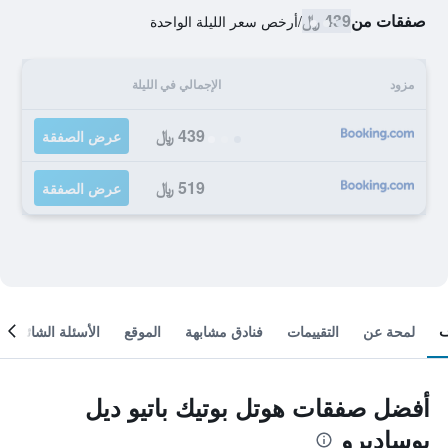
صفقات من
439 ﷼
/
أرخص سعر الليلة الواحدة
مزود
الإجمالي في الليلة
439 ﷼
عرض الصفقة
519 ﷼
عرض الصفقة
لمحة عن
التقييمات
فنادق مشابهة
الموقع
الأسئلة الشائعة
أفضل صفقات هوتل بوتيك باتيو ديل
بوساديرو