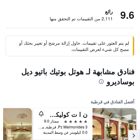
9.6
رائع
2,111 من التقييمات تم التحقق منها
لم يتم العثور على تقييمات. حاول إزالة مرشح أو تغيير بحثك أو
مسح كل شيء لعرض التقييمات.
فنادق مشابهة لـ هوتل بوتيك باتيو ديل
بوساديرو
أفضل الفنادق في قرطبة
ن ا ت كوليكشن بالاسيو دي كوردوبا
5 نجوم
ممتاز 9.0
Pz Maimonides 3, قرطبة, منطقة أندلوسيا, أسبانيا
0.0 كيلومتر عن وسط المدينة