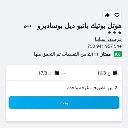
هوتل بوتيك باتيو ديل بوساديرو
فندق
3 نجوم
قرطبة، أسبانيا
+34 957 941 733
ممتاز
2,111 من التقييمات تم التحقق منها
9.6
ح 16/8
-
ن 17/8
2 من الضيوف، غرفة واحدة
بحث