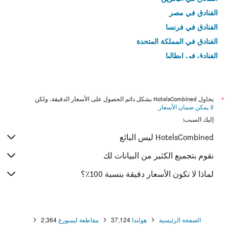
الفنادق في مصر
الفنادق في فرنسا
الفنادق في المملكة المتحدة
الفنادق في إيطاليا
الفنادق في تايلاند
*
يحاول HotelsCombined بشكل دائم الحصول على الأسعار الدقيقة، ولكن
لا يمكن ضمان الأسعار
.
إليك السبب:
HotelsCombined ليس البائع
نقوم بتجميع الكثير من البيانات لك
لماذا لا تكون الأسعار دقيقة بنسبة 100٪؟
الصفحة الرئيسية
هولندا
37,124
مقاطعة ليمبورغ
2,364