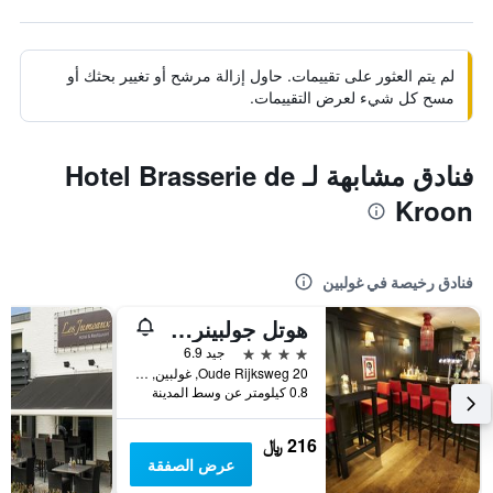
لم يتم العثور على تقييمات. حاول إزالة مرشح أو تغيير بحثك أو
مسح كل شيء لعرض التقييمات.
فنادق مشابهة لـ Hotel Brasserie de
Kroon
فنادق رخيصة في غولبين
هوتل جولبينرلاند
4 نجوم
جيد 6.9
Oude Rijksweg 20, غولبين, مقاطعة ليمبورغ, هولندا
0.8 كيلومتر عن وسط المدينة
216 ﷼
عرض الصفقة