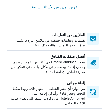
عرض المزيد من الأسئلة الشائعة
الملايين من التعليقات
تقييمات وتعليقات حقيقية من ملايين النزلاء، مثلك
تمامًا. احجز إقامتك المثالية بكل ثقة!
أفضل صفقات الفنادق
يبحث HotelsCombined في أكثر من 3 ملايين فندق
ومكان إقامة ويجمعهم في مكان واحد حتى تتمكن من
مقارنة أماكن الإقامة المثالية.
إلغاء مجاني
من الوارد أن تتغير الخطط — نتفهم ذلك. ولهذا يمكنك
البحث وحجز فنادق وأماكن إقامة على
HotelsCombined من وكالات السفر التي تقدم خدمة
الإلغاء المجاني