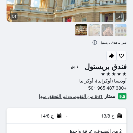
آخر
1/4
م
صور لـ فندق بريستول
فندق بريستول
فندق
5 نجوم
أوديسا (أوكرانيا)، أوكرانيا
+380 487 965 501
ممتاز
661 من التقييمات تم التحقق منها
9.5
خ 13/8
-
ج 14/8
2 من الضيوف، غرفة واحدة