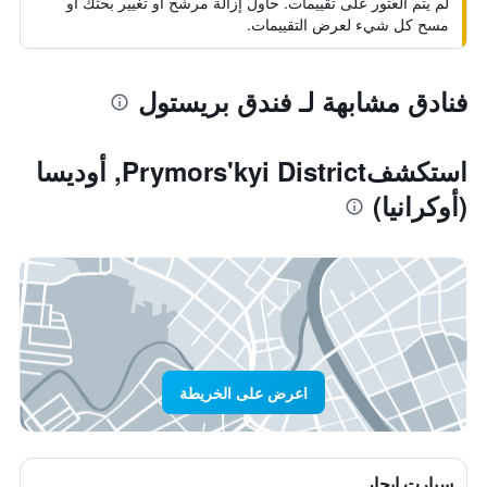
لم يتم العثور على تقييمات. حاول إزالة مرشح أو تغيير بحثك أو
مسح كل شيء لعرض التقييمات.
فنادق مشابهة لـ فندق بريستول
استكشفPrymors'kyi District, أوديسا
(أوكرانيا)
اعرض على الخريطة
سيارت ايجار