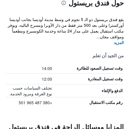
حول فندق بريستول
يقع فندق بريستول ذو الـ 5 نجوم في وسط مدينة أوديسا بجانب أوديسا
أوركسترا وعلى بعد 500 متر فقط من دار الأوبرا ومسرح الباليه، ويوفر
مكتب استقبال يعمل على مدار 24 ساعة وخدمة الكونسيرج ومطعماً
ومواقف مجان...
المزيد
من الجيد أن تعلم
14:00
وقت تسجيل الصعود للطائرة
12:00
وقت تسجيل المغادرة
تختلف السياسات حسب
الدفع والإلغاء
نوع الغرفة ومزود الخدمة.
+380 487 965 501
رقم مكتب الاستقبال
المزايا ووسائل الراحة في فندق بريستول