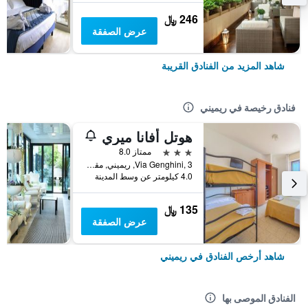
246 ﷼
عرض الصفقة
شاهد المزيد من الفنادق القريبة
فنادق رخيصة في ريميني
هوتل أفانا ميري
3 نجوم
ممتاز 8.0
Via Genghini, 3, ريميني, مقاطعة ريميني, إيطاليا
4.0 كيلومتر عن وسط المدينة
135 ﷼
عرض الصفقة
شاهد أرخص الفنادق في ريميني
الفنادق الموصى بها