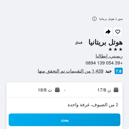
صور لـ هوتل بريتانيا
هوتل بريتانيا
فندق
3 نجوم
ريميني، إيطاليا
+39 054 139 0894
جيد
1,439 من التقييمات تم التحقق منها
7.8
ن 17/8
-
ث 18/8
2 من الضيوف، غرفة واحدة
بحث