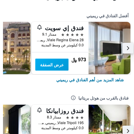
أفضل الفنادق في ريميني
فندق إي سويت
5 نجوم
ممتاز 9.1
Viale Regina Elena 28, ريميني, مقاطعة ريميني, إيطاليا
0.0 كيلومتر عن وسط المدينة
973 ﷼
عرض الصفقة
شاهد المزيد من أهم الفنادق في ريميني
فنادق بالقرب من هوتل بريتانيا
فندق روزابيانكا
4 نجوم
ممتاز 8.3
Viale Tripoli 195, ريميني, مقاطعة ريميني, إيطاليا
0.0 كيلومتر عن وسط المدينة