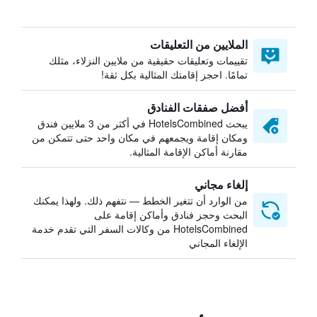
الملايين من التعليقات
تقييمات وتعليقات حقيقية من ملايين النزلاء، مثلك
تمامًا. احجز إقامتك المثالية بكل ثقة!
أفضل صفقات الفنادق
يبحث HotelsCombined في أكثر من 3 ملايين فندق
ومكان إقامة ويجمعهم في مكان واحد حتى تتمكن من
مقارنة أماكن الإقامة المثالية.
إلغاء مجاني
من الوارد أن تتغير الخطط — نتفهم ذلك. ولهذا يمكنك
البحث وحجز فنادق وأماكن إقامة على
HotelsCombined من وكالات السفر التي تقدم خدمة
الإلغاء المجاني