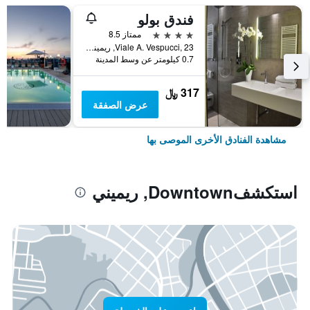
فندق بولو
4 نجوم
ممتاز 8.5
Viale A. Vespucci, 23, ريميني, مقاطعة ريميني, إيطاليا
0.7 كيلومتر عن وسط المدينة
317 ﷼
عرض الصفقة
مشاهدة الفنادق الأخرى الموصى بها
استكشفDowntown, ريميني