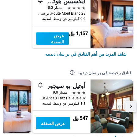
ايكسيس هوتل مونتي بيانكو
4 نجوم
ممتاز 8.3
Route Mont Blanc 28, بر سان ديدييه, إقليم فالي دا أوستا, إيطاليا
0.0 كيلومتر عن وسط المدينة
1,157 ﷼
عرض
الصفقة
شاهد المزيد من أهم الفنادق في بر سان ديدييه
فنادق رخيصة في بر سان ديدييه
أوتيل بو سيجور
3 نجوم
ممتاز 9.0
Avenue Dent Du Ga Ant 18 Fraz Palleusieux, بر سان ديدييه, إقليم فالي دا أوستا, إيطاليا
1.1 كيلومتر عن وسط المدينة
547 ﷼
عرض الصفقة