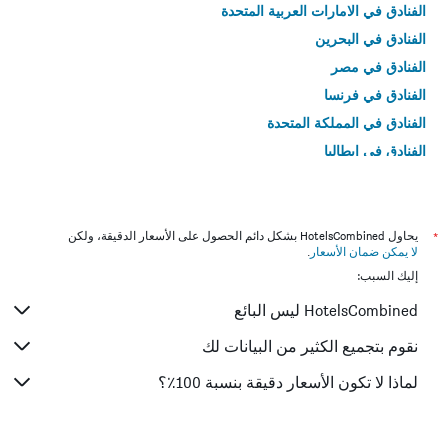
الفنادق في الامارات العربية المتحدة
الفنادق في البحرين
الفنادق في مصر
الفنادق في فرنسا
الفنادق في المملكة المتحدة
الفنادق في إيطاليا
الفنادق في تايلاند
*
يحاول HotelsCombined بشكل دائم الحصول على الأسعار الدقيقة، ولكن
لا يمكن ضمان الأسعار
.
إليك السبب:
HotelsCombined ليس البائع
نقوم بتجميع الكثير من البيانات لك
لماذا لا تكون الأسعار دقيقة بنسبة 100٪؟