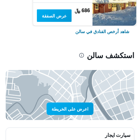
686 ﷼
عرض الصفقة
شاهد أرخص الفنادق في سالن
استكشف سالن
اعرض على الخريطة
سيارت ايجار