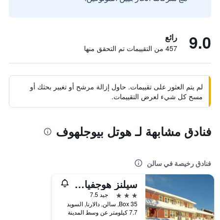
9.0
رائع
457 من التقييمات تم التحقق منها
لم يتم العثور على تقييمات. حاول إزالة مرشح أو تغيير بحثك أو
مسح كل شيء لعرض التقييمات.
فنادق مشابهة لـ هوتل بيوجلهوف
فنادق رخيصة في سالن
سيلنز هوجفيالزهوتل
3 نجوم
جيد 7.5
Box 35, سالن, دالارنا, السويد
7.7 كيلومتر عن وسط المدينة