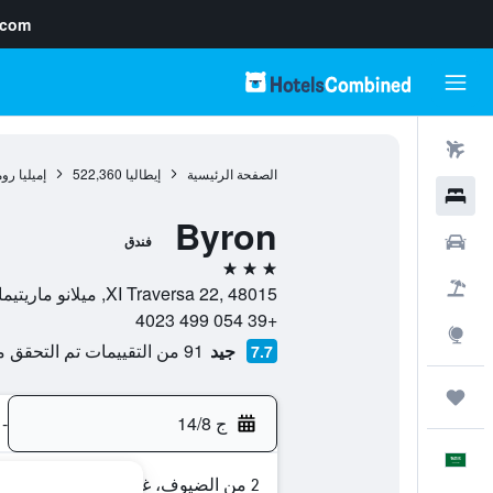
.com
رحلات طيران
الصفحة الرئيسية
إيطاليا
522,360
إميليا روم
فنادق
Byron
سيارات
فندق
3 نجوم
حزم العروض
XI Traversa 22, 48015, ميلانو ماريتيما, مقاطعة رافينا, إيطاليا
+39 054 499 4023
استكشاف
جيد
91 من التقييمات تم التحقق منها
7.7
رحلات
ج 14/8
-
العَرَبِيَّة
2 من الضيوف، غرفة واحدة