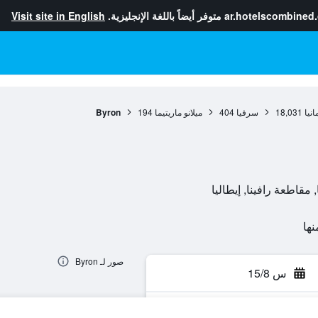
ar.hotelscombined
متوفر أيضاً باللغة الإنجليزية.
Visit site in English
انيا
18,031
سرفيا
404
ميلانو ماريتيما
194
Byron
صور لـ Byron
س 15/8