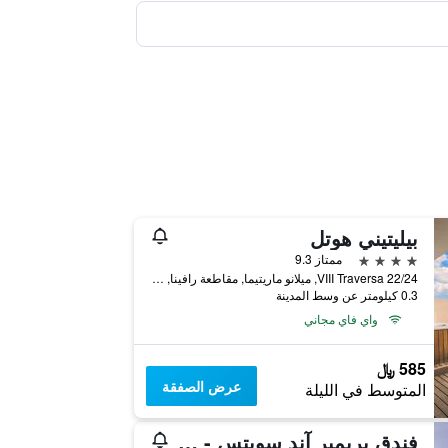
بيليتيني هوتل
4 نجوم
ممتاز 9.3
VIII Traversa 22/24, ميلانو ماريتيما, مقاطعة رافينا, إيطاليا
0.3 كيلومتر عن وسط المدينة
واي فاي مجاني
585 ﷼
عرض الصفقة
المتوسط في الليلة
فندق بريمير آند سويتس - بريمير ريزورت