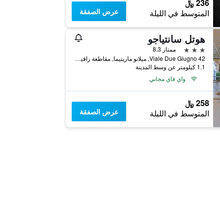
236 ﷼
عرض الصفقة
المتوسط في الليلة
هوتل سانتياجو
3 نجوم
ممتاز 8.3
Viale Due Giugno 42, ميلانو ماريتيما, مقاطعة رافينا, إيطاليا
1.1 كيلومتر عن وسط المدينة
واي فاي مجاني
258 ﷼
عرض الصفقة
المتوسط في الليلة