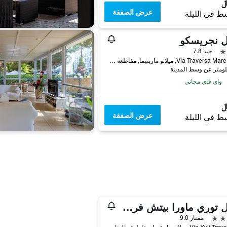
عرض الصفقة
ط في الليلة
ل نجريسكو
جيد 7.8
Via Traversa Mare XI 15, ميلانو ماريتيما, مقاطعة رافينا, إيطاليا
واي فاي مجاني
عرض الصفقة
ط في الليلة
هوتل توري ماورا بيتش فرونت
ممتاز 9.0
Via Xvii Traversa, 8, ميلانو ماريتيما, مقاطعة رافينا, إيطاليا