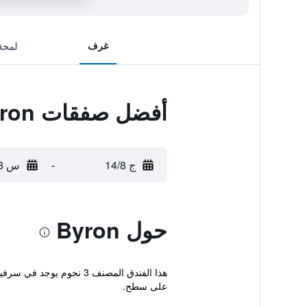
غرف
لمحة
أفضل صفقات Byron
ج 14/8
-
س 15/8
حول Byron
هذا الفندق المصنف 3 نج
على سطح.