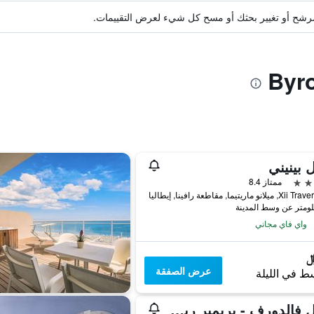
ة مرشح أو تغيير بحثك أو مسح كل شيء لعرض التقييمات.
 بينيني
ممتاز 8.4
نو ماريتيما, مقاطعة رافينا, إيطاليا
واي فاي مجاني
عرض الصفقة
ط في الليلة
هوتل فالدورف - بريمير ريزورت