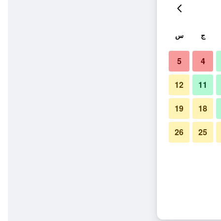
ج
س
5
4
12
11
19
18
26
25