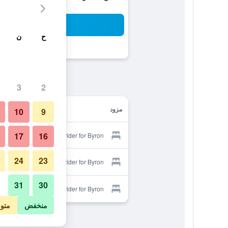
بح
ح
ن
3
2
مزود
10
9
17
16
Provider for Byron
24
23
Provider for Byron
31
30
Provider for Byron
منخفض
متو