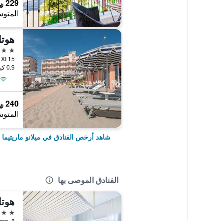
229 ﷼
المتوس
هوت
3 نجوم
0.9 كيلومتر عن وسط المدينة
240 ﷼
المتوس
شاهد أرخص الفنادق في ميلانو ماريتيما
الفنادق الموصى بها
4 نجوم