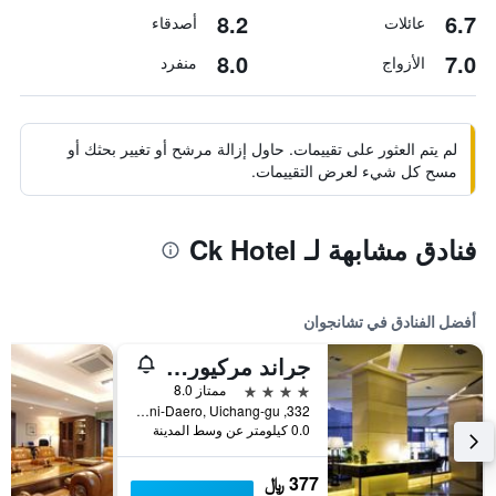
8.2
6.7
عائلات
أصدقاء
8.0
7.0
الأزواج
منفرد
لم يتم العثور على تقييمات. حاول إزالة مرشح أو تغيير بحثك أو
مسح كل شيء لعرض التقييمات.
فنادق مشابهة لـ Ck Hotel
أفضل الفنادق في تشانجوان
جراند مركيور أمباسادور تشانجون
4 نجوم
ممتاز 8.0
332, Woni-Daero, Uichang-gu, تشانجوان, كوريا الجنوبية
0.0 كيلومتر عن وسط المدينة
377 ﷼