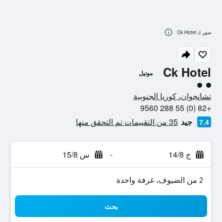
صور لـ Ck Hotel
Ck Hotel
موتيل
تقييم فئة 2
تشانجوان، كوريا الجنوبية
+82 (0) 55 288 9560
جيد
35 من التقييمات تم التحقق منها
7.4
ج 14/8
-
س 15/8
2 من الضيوف، غرفة واحدة
بحث