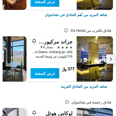
عرض الصفقة
شاهد المزيد من أهم الفنادق في تشانجوان
فنادق بالقرب من Ck Hotel
جراند مركيور أمباسادور تشانجون
4 نجوم
ممتاز 8.0
332, Woni-Daero, Uichang-gu, تشانجوان, كوريا الجنوبية
0.6 كيلومتر عن وسط المدينة
377 ﷼
عرض الصفقة
شاهد المزيد من الفنادق القريبة
فنادق رخيصة في تشانجوان
لوكاس هوتل