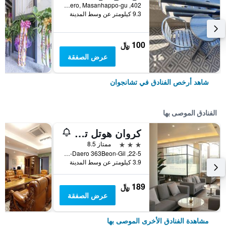
402, Haean-daero, Masanhappo-gu, تشانجوان, كوريا الجنوبية
9.3 كيلومتر عن وسط المدينة
100 ﷼
عرض الصفقة
شاهد أرخص الفنادق في تشانجوان
الفنادق الموصى بها
كروان هوتل تشانجوون
3 نجوم
ممتاز 8.5
22-5, Changwon-Daero 363Beon-Gil, تشانجوان, كوريا الجنوبية
3.9 كيلومتر عن وسط المدينة
189 ﷼
عرض الصفقة
مشاهدة الفنادق الأخرى الموصى بها