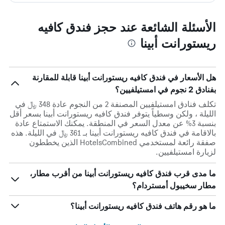
الأسئلة الشائعة عند حجز فندق كافيه
ريستورانت أبينا
هل الأسعار في فندق كافيه ريستورانت أبينا قابلة للمقارنة
بفنادق 2 نجوم في امستيلفيين؟
تكلف فنادق امستيلفيين المصنفة 2 من النجوم عادة 348 ﷼ في
الليلة ، ولكن وسطياً يتوفر فندق كافيه ريستورانت أبينا بسعر أقل
بنسبة 3% عن معدل السعر في المنطقة. يمكنك الاستمتاع عادة
بالاقامة في فندق كافيه ريستورانت أبينا بـ 361 ﷼ في الليلة. هذه
صفقة رائعة لمستخدمي HotelsCombined الذين يخططون
لزيارة امستيلفيين.
ما مدى قرب فندق كافيه ريستورانت أبينا من أقرب مطار،
مطار سخيبول أمستردام؟
ما هو رقم هاتف فندق كافيه ريستورانت أبينا؟