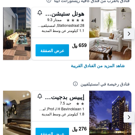
فنادق بالقرب من فندق كافيه ريستورانت أبينا
هوتل ستيشن أمستلفين
4 نجوم
ممتاز 9.3
Stationsstraat 28, امستيلفيين, مقاطعة شمال هولندا, هولندا
1.1 كيلومتر عن وسط المدينة
659 ﷼
عرض الصفقة
شاهد المزيد من الفنادق القريبة
فنادق رخيصة في امستيلفيين
إيبيس بدجيت أمستردام سيتي ساوث
2 نجمتين
جيد 7.5
Prof J H Bavincklaan 1, امستيلفيين, مقاطعة شمال هولندا, هولندا
1.8 كيلومتر عن وسط المدينة
276 ﷼
عرض الصفقة