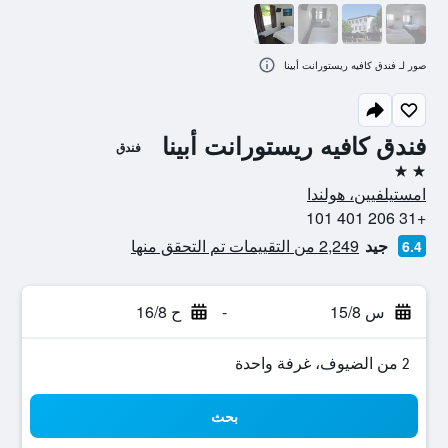
صور لـ فندق كافيه ريستورانت أبينا
فندق كافيه ريستورانت أبينا
فندق
2 نجمتين
امستيلفيين، هولندا
+31 206 401 101
جيد
2,249 من التقييمات تم التحقق منها
6.4
س 15/8
-
ح 16/8
2 من الضيوف، غرفة واحدة
بحث