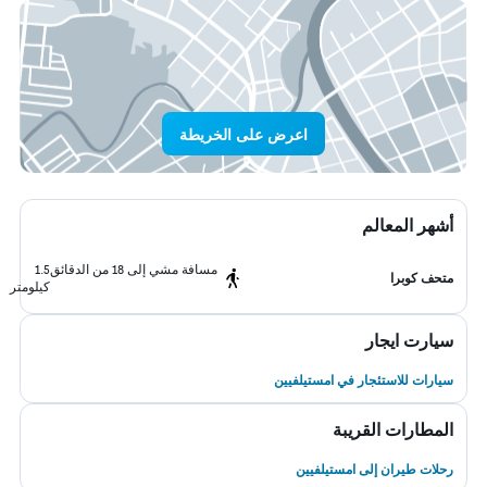
اعرض على الخريطة
أشهر المعالم
مسافة مشي إلى 18 من الدقائق
1.5
متحف كوبرا
كيلومتر
سيارت ايجار
سيارات للاستئجار في امستيلفيين
المطارات القريبة
رحلات طيران إلى امستيلفيين