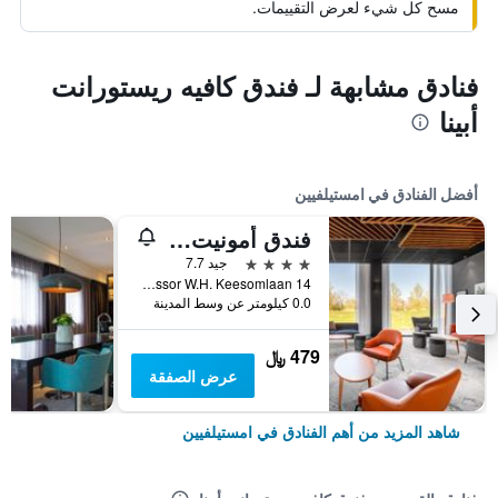
مسح كل شيء لعرض التقييمات.
فنادق مشابهة لـ فندق كافيه ريستورانت
أبينا
أفضل الفنادق في امستيلفيين
فندق أمونيت أمستردام
4 نجوم
جيد 7.7
14 Professor W.H. Keesomlaan, امستيلفيين, مقاطعة شمال هولندا, هولندا
0.0 كيلومتر عن وسط المدينة
479 ﷼
عرض الصفقة
شاهد المزيد من أهم الفنادق في امستيلفيين