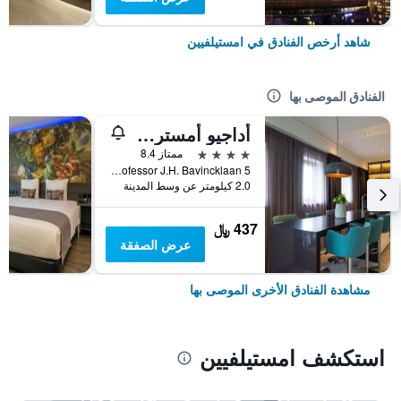
شاهد أرخص الفنادق في امستيلفيين
الفنادق الموصى بها
أداجيو أمستردام سيتي ساوث
4 نجوم
ممتاز 8.4
Professor J.H. Bavincklaan 5, امستيلفيين, مقاطعة شمال هولندا, هولندا
2.0 كيلومتر عن وسط المدينة
437 ﷼
عرض الصفقة
مشاهدة الفنادق الأخرى الموصى بها
استكشف امستيلفيين