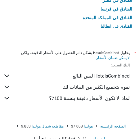
الفنادق في مصر
الفنادق في فرنسا
الفنادق في المملكة المتحدة
الفنادق في إيطاليا
الفنادق في تايلاند
*
يحاول HotelsCombined بشكل دائم الحصول على الأسعار الدقيقة، ولكن
لا يمكن ضمان الأسعار
.
إليك السبب:
HotelsCombined ليس البائع
نقوم بتجميع الكثير من البيانات لك
لماذا لا تكون الأسعار دقيقة بنسبة 100٪؟
الصفحة الرئيسية
هولندا
37,068
مقاطعة شمال هولندا
9,853
امستيلفيين
41
فندق كافيه ريستورانت أبينا