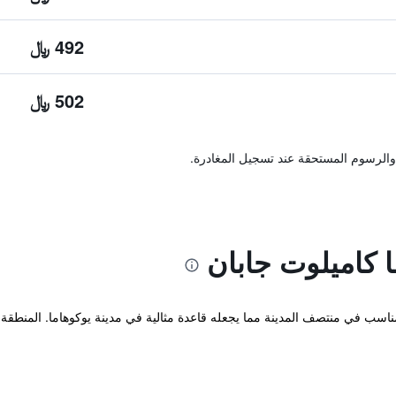
492 ﷼
502 ﷼
والرسوم المستحقة عند تسجيل المغادرة.
 كاميلوت جابان