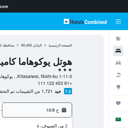
.com
رحلات طيران
الصفحة الرئيسية
اليابان
95,490
محافظة كان
فنادق
هوتل يوكوهاما كامي
سيارات
3 نجوم
حزم العروض
1-11-3 Kitasaiwai, Nishi-ku, , يوكوهاما, محافظة كاناغاوا, اليابان
+81 453 122 111
استكشاف
جيد
1,721 من التقييمات تم التحقق منها
7.2
رحلات
ح 16/8
-
العَرَبِيَّة
2 من الضيوف، غرفة واحدة