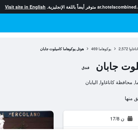
ar.hotelscombined
متوفر أيضاً باللغة الإنجليزية.
Visit site in English
اغاوا
2,572
يوكوهاما
469
هوتل يوكوهاما كاميلوت جابان
لوت جابان
فندق
ن 17/8