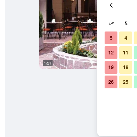
ج
س
5
4
12
11
1/21
وسائل راحة في الغرف
19
18
26
25