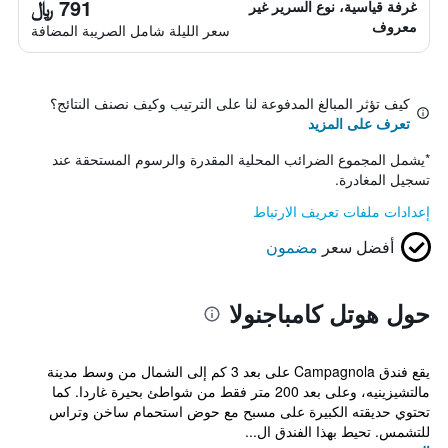
791 ﷼
غرفة قياسية، نوع السرير غير
معروف
سعر الليلة شامل الصريبة المضافة
كيف تؤثر المبالغ المدفوعة لنا على الترتيب وكيف نصنف النتائج؟
تعرف على المزيد
*
يشمل المجموع الضرائب المحلية المقدرة والرسوم المستحقة عند
تسجيل المغادرة.
إعدادات ملفات تعريف الارتباط
أفضل سعر
مضمون
حول هوتل كامباجنولا
يقع فندق Campagnola على بعد 3 كم إلى الشمال من وسط مدينة
مالتشيزينيه، وعلى بعد 200 متر فقط من شواطئ بحيرة غاردا. كما
تحتوي حديقته الكبيرة على مسبح مع حوض استحمام ساخن وتراس
للتشمس. تحيط بهذا الفندق ال...