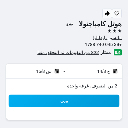
هوتل كامباجنولا
فندق
3 نجوم
مالسين، إيطاليا
+39 045 740 1788
ممتاز
822 من التقييمات تم التحقق منها
8.9
ج 14/8
-
س 15/8
2 من الضيوف، غرفة واحدة
بحث