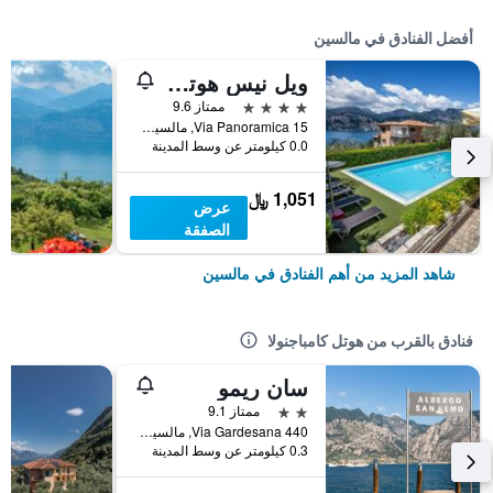
أفضل الفنادق في مالسين
ويل نيس هوتل كازا باركا - للبالغين فقط
4 نجوم
ممتاز 9.6
Via Panoramica 15, مالسين, فينيتو, إيطاليا
0.0 كيلومتر عن وسط المدينة
1,051 ﷼
عرض
الصفقة
شاهد المزيد من أهم الفنادق في مالسين
فنادق بالقرب من هوتل كامباجنولا
سان ريمو
2 نجمتين
ممتاز 9.1
Via Gardesana 440, مالسين, فينيتو, إيطاليا
0.3 كيلومتر عن وسط المدينة