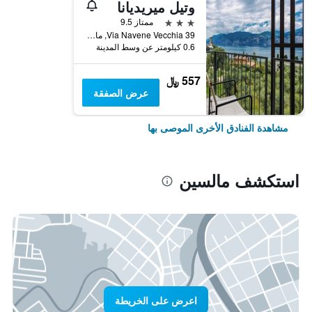
وتيل ميريديانا
3 نجوم
ممتاز 9.5
Via Navene Vecchia 39, مالسين, فينيتو, إيطاليا
0.6 كيلومتر عن وسط المدينة
557 ﷼
عرض الصفقة
مشاهدة الفنادق الأخرى الموصى بها
استكشف مالسين
اعرض على الخريطة