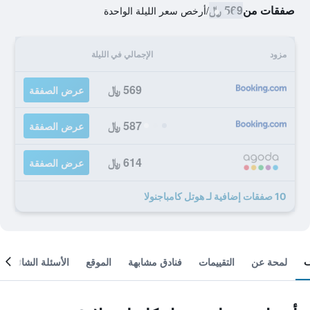
صفقات من
569 ﷼
/
أرخص سعر الليلة الواحدة
مزود
الإجمالي في الليلة
569 ﷼
عرض الصفقة
587 ﷼
عرض الصفقة
614 ﷼
عرض الصفقة
10 صفقات إضافية لـ هوتل كامباجنولا
لمحة عن
التقييمات
فنادق مشابهة
الموقع
الأسئلة الشائعة