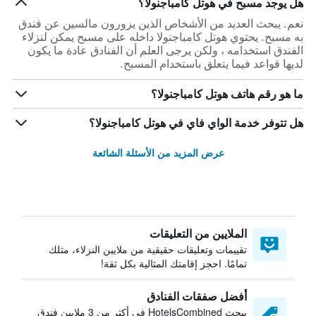
هل يوجد مسبح في هوتل كامباجنولا؟
نعم. يبحث العديد من الأشخاص الذين يزورون مالسين عن فندق
به مسبح. يحتوي هوتل كامباجنولا داخله على مسبح يمكن لنزلاء
الفندق استخدامه ، ولكن يرجى العلم أن الفنادق عادة ما يكون
لديها قواعد فيما يتعلق باستخدام المسبح.
ما هو رقم هاتف هوتل كامباجنولا؟
هل تتوفر خدمة الواي فاي في هوتل كامباجنولا؟
عرض المزيد من الأسئلة الشائعة
الملايين من التعليقات
تقييمات وتعليقات حقيقية من ملايين النزلاء، مثلك
تمامًا. احجز إقامتك المثالية بكل ثقة!
أفضل صفقات الفنادق
يبحث HotelsCombined في أكثر من 3 ملايين فندق