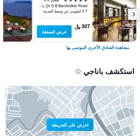
Dr D B Bandodkar Road, باناجي, الهند
0.7 كيلومتر عن وسط المدينة
307 ﷼
عرض الصفقة
مشاهدة الفنادق الأخرى الموصى بها
استكشف باناجي
اعرض على الخريطة