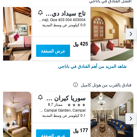
أفضل الفنادق في باناجي
تاج سيداد دي جوا هريتدج، جوا
403004 Vainguinim Beach, Dona Paula, Panaji, Goa 403 004, باناجي, الهند
0.0 كيلومتر عن وسط المدينة
425 ﷼
عرض الصفقة
شاهد المزيد من أهم الفنادق في باناجي
فنادق بالقرب من هوتل كامبل
سوريا كيران هيرتيدج هوتل
4 نجوم
ممتاز 8.7
Behind Campal Garden, Campal, باناجي, الهند
0.1 كيلومتر عن وسط المدينة
177 ﷼
عرض الصفقة