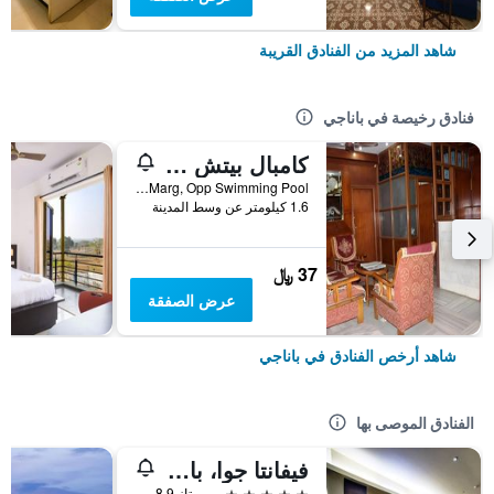
شاهد المزيد من الفنادق القريبة
فنادق رخيصة في باناجي
كامبال بيتش ريزورت
D.B.Bandodkar Marg, Opp Swimming Pool, باناجي, الهند
1.6 كيلومتر عن وسط المدينة
37 ﷼
عرض الصفقة
شاهد أرخص الفنادق في باناجي
الفنادق الموصى بها
فيفانتا جوا، باناجي
5 نجوم
ممتاز 8.9