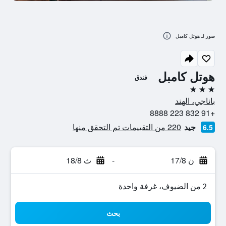
صور لـ هوتل كامبل
هوتل كامبل
فندق
3 نجوم
باناجي، الهند
+91 832 223 8888
جيد
220 من التقييمات تم التحقق منها
6.5
ن 17/8
-
ث 18/8
2 من الضيوف، غرفة واحدة
بحث