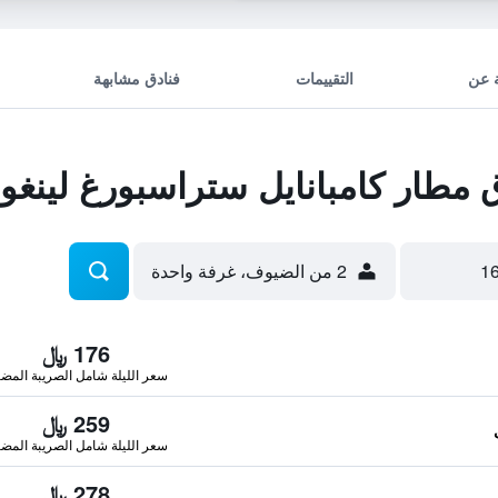
 عن
التقييمات
فنادق مشابهة
طار كامبانايل ستراسبورغ لينغول
2 من الضيوف، غرفة واحدة
176 ﷼
سعر الليلة شامل الصريبة المضا
259 ﷼
سعر الليلة شامل الصريبة المضا
278 ﷼