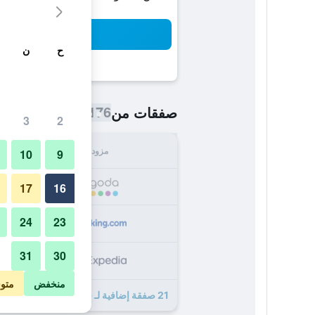
بح
ح
ن
176 ﷼
صفقات من
/
أرخص سعر اللي
3
2
مزود
الإجما
10
9
176
17
16
24
23
222
31
30
228
منخفض
متو
21 صفقة إضافية لـ فندق مطار كامبانايل ستراسبورغ لينغولزهايم