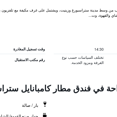
قرب من وسط مدينة ستراسبورغ وزينيت، ويشتمل على غرف مكيفة مع تلفزيون
اي والقهوة، وت...
14:30
وقت تسجيل المغادرة
تختلف السياسات حسب نوع
رقم مكتب الاستقبال
الغرفة ومزود الخدمة.
احة في فندق مطار كامبانايل ستراس
بار / صالة
جهاز صنع القهوة/ الشا