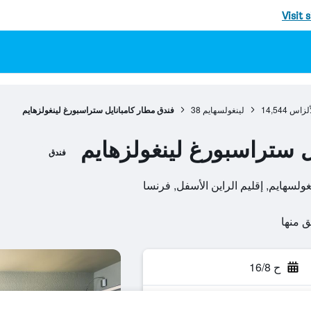
Visit 
ألزاس
14,544
لينغولسهايم
38
فندق مطار كامبانايل ستراسبورغ لينغولزهايم
ل ستراسبورغ لينغولزهايم
فندق
ح 16/8