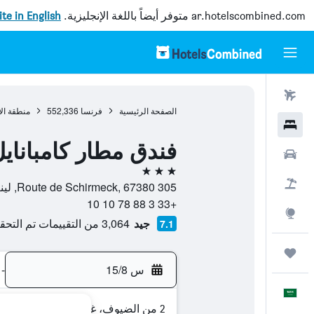
ar.hotelscombined.com
متوفر أيضاً باللغة الإنجليزية.
site in English
رحلات طيران
الصفحة الرئيسية
فرنسا
552,336
منطقة ال
فنادق
فندق مطار كامباناي
سيارات
3 نجوم
حزم العروض
305 Route de Schirmeck, 67380, لينغولسهايم, إقليم الراين الأسفل, فرنسا
+33 3 88 78 10 10
استكشاف
جيد
3,064 من التقييمات تم التحقق منها
7.1
رحلات
س 15/8
-
العَرَبِيَّة
2 من الضيوف، غرفة واحدة