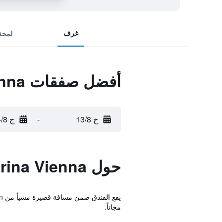
غرف
لمحة
أفضل صفقات Carina Vienna
خ 13/8
-
ج 14/8
حول Carina Vienna
مجاناً.