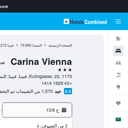
.com
رحلات طيران
الصفحة الرئيسية
النمسا
72,663
فيينا
,272
فنادق
Carina Vienna
سيارات
فند
3 نجوم
حزم العروض
Kulmgasse, 22, 1170, فيينا, فيينا, النمسا
+43 1929 1414
استكشاف
جيد
1,570 من التقييمات تم التحقق منها
6.3
رحلات
خ 13/8
-
العَرَبِيَّة
2 من الضيوف، غرفة واحدة