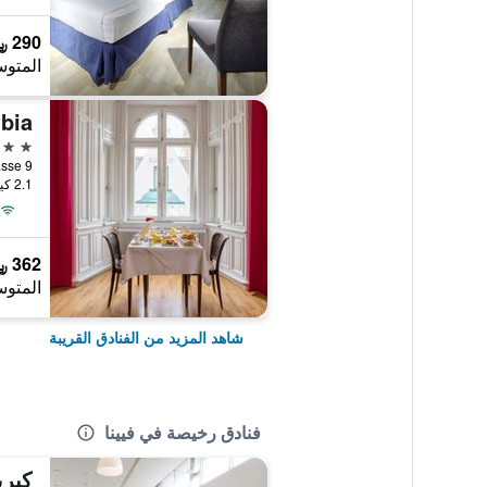
290 ﷼
المتوس
3 نجوم
Kochgasse 9, ف
2.1 كيلومتر عن وسط المدينة
362 ﷼
المتوس
شاهد المزيد من الفنادق القريبة
فنادق رخيصة في فيينا
كيري