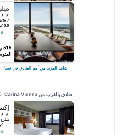
ميليا
5 نجوم
ty-Straße 7
0.0 كيلومتر عن وسط المدينة
515 ﷼
المتوس
شاهد المزيد من أهم الفنادق في فيينا
فنادق بالقرب من Carina Vienna
إكس 
4 نجوم
شارع أوتاكرينغر 
1.1 كيلومتر عن وسط المدينة