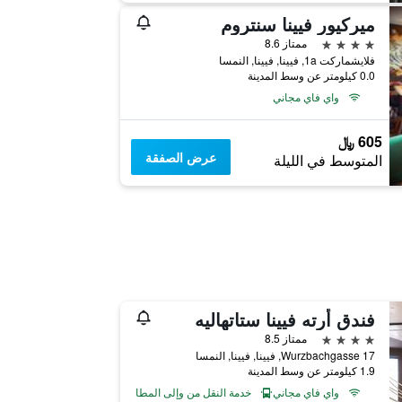
ميركيور فيينا سنتروم
4 نجوم
ممتاز 8.6
فلايشماركت 1a, فيينا, فيينا, النمسا
0.0 كيلومتر عن وسط المدينة
واي فاي مجاني
605 ﷼
عرض الصفقة
المتوسط في الليلة
فندق أرته فيينا ستاتهاليه
4 نجوم
ممتاز 8.5
Wurzbachgasse 17, فيينا, فيينا, النمسا
1.9 كيلومتر عن وسط المدينة
واي فاي مجاني
خدمة النقل من وإلى المطار