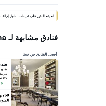
لم يتم العثور على تقييمات. حاول إزال
فنادق مشابهة لـ Carina Vienna
أفضل الفنادق في فيينا
فندق
5 نجوم
هيرنغاسي 10, فيينا,
0.0 كيلومتر عن وسط المدينة
760 ﷼
المتوس