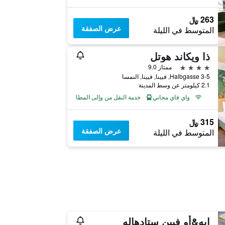
263 ﷼
عرض الصفقة
المتوسط في الليلة
ذا ويكاند هوتل
4 نجوم
ممتاز 9.0
Halbgasse 3-5, فيينا, فيينا, النمسا
2.1 كيلومتر عن وسط المدينة
واي فاي مجاني
خدمة النقل من وإلى المطار
315 ﷼
عرض الصفقة
المتوسط في الليلة
إيه&أو فيين ستادهاله