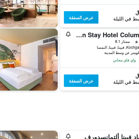
عرض الصفقة
ط في الليلة
Urban Stay Hotel Columbia
ممتاز 8.1
يينا, فيينا, النمسا
واي فاي مجاني
عرض الصفقة
ط في الليلة
اد فيينا ألتمانسدورف