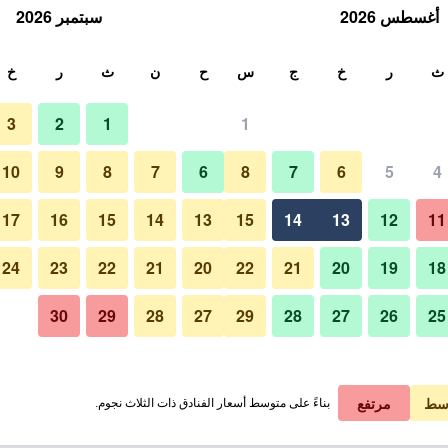
أغسطس 2026
سبتمبر 2026
ث
ث
ر
خ
ج
س
ح
ن
ث
ر
خ
3
2
1
1
10
9
8
7
6
8
7
6
5
4
17
16
15
14
13
15
14
13
12
11
عرض الأسعار
24
23
22
21
20
22
21
20
19
18
30
29
28
27
29
28
27
26
25
عرض الأسعار
عرض الأسعار
سط
مرتفع
بناءً على متوسط أسعار الفنادق ذات الثلاث نجوم.