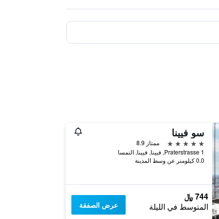
سو فيينا
5 نجوم
ممتاز 8.9
Praterstrasse 1, فيينا, فيينا, النمسا
0.0 كيلومتر عن وسط المدينة
744 ﷼
عرض الصفقة
المتوسط في الليلة