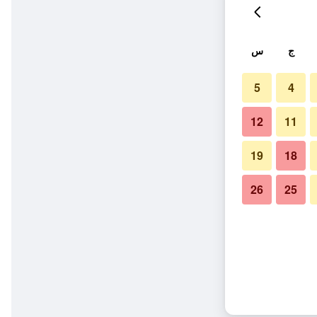
ج
س
5
4
12
11
19
18
26
25