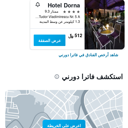
Hotel Dorna
4 نجوم
ممتاز 9.3
Str. Tudor Vladimirescu Nr. 5 A, فاترا دورني, رومانيا
1.3 كيلومتر عن وسط المدينة
512 ﷼
عرض الصفقة
شاهد أرخص الفنادق في فاترا دورني
استكشف فاترا دورني
اعرض على الخريطة