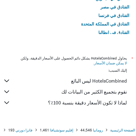
الفنادق في مصر
الفنادق في فرنسا
الفنادق في المملكة المتحدة
الفنادق في إيطاليا
الفنادق في تايلاند
*
يحاول HotelsCombined بشكل دائم الحصول على الأسعار الدقيقة، ولكن
لا يمكن ضمان الأسعار
.
إليك السبب:
HotelsCombined ليس البائع
نقوم بتجميع الكثير من البيانات لك
لماذا لا تكون الأسعار دقيقة بنسبة 100٪؟
الصفحة الرئيسية
رومانيا
44,546
إقليم سوتشيافا
1,461
فاترا دورني
193