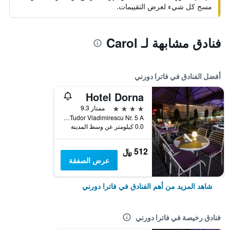
مسح كل شيء لعرض التقييمات.
فنادق مشابهة لـ Carol
أفضل الفنادق في فاترا دورني
Hotel Dorna
4 نجوم
ممتاز 9.3
Str. Tudor Vladimirescu Nr. 5 A, فاترا دورني, رومانيا
0.0 كيلومتر عن وسط المدينة
512 ﷼
عرض الصفقة
شاهد المزيد من أهم الفنادق في فاترا دورني
فنادق رخيصة في فاترا دورني