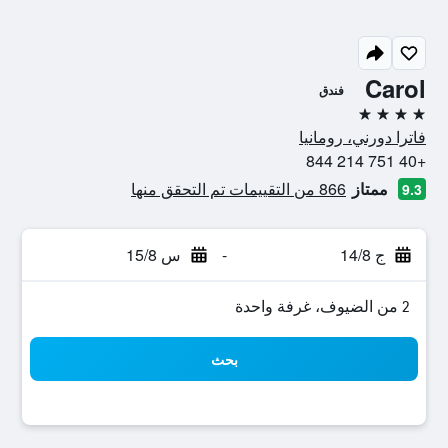
Carol
فندق
4 نجوم
فاترا دورني، رومانيا
+40 751 214 844
ممتاز
866 من التقييمات تم التحقق منها
9.3
ج 14/8
-
س 15/8
2 من الضيوف، غرفة واحدة
بحث