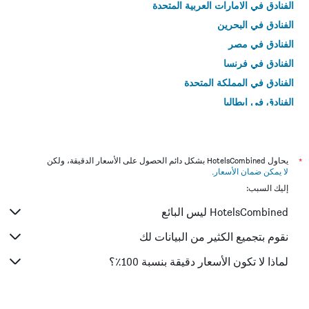
الفنادق في الامارات العربية المتحدة
الفنادق في البحرين
الفنادق في مصر
الفنادق في فرنسا
الفنادق في المملكة المتحدة
الفنادق في إيطاليا
الفنادق في تايلاند
*
يحاول HotelsCombined بشكل دائم الحصول على الأسعار الدقيقة، ولكن
لا يمكن ضمان الأسعار
.
إليك السبب:
HotelsCombined ليس البائع
نقوم بتجميع الكثير من البيانات لك
لماذا لا تكون الأسعار دقيقة بنسبة 100٪؟