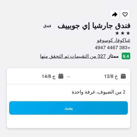
فندق جارشيا إي جوبييف
فندق
3 نجوم
غياكوفا، كوسوفو
+383 4467 4947
ممتاز
327 من التقييمات تم التحقق منها
9.4
خ 13/8
-
ج 14/8
2 من الضيوف، غرفة واحدة
بحث