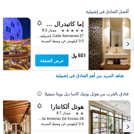
أفضل الفنادق في إشبيلية
إما كاتيدرال ميرسر هوتل
5 نجوم
ممتاز 8.3
Calle Alemanes 27, إشبيلية, منطقة أندلوسيا, أسبانيا
0.0 كيلومتر عن وسط المدينة
651 ﷼
عرض الصفقة
شاهد المزيد من أهم الفنادق في إشبيلية
فنادق بالقرب من هوتل بوتيك كاسا ديل بويتا سيفيلا
هوتل ألكانتارا
2 نجمتين
ممتاز 8.7
Calle Ximenez De Enciso 28, إشبيلية, منطقة أندلوسيا, أسبانيا
0.0 كيلومتر عن وسط المدينة