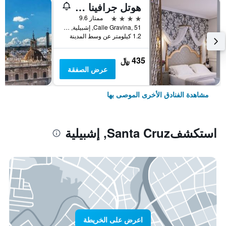
هوتل جرافينا 51
4 نجوم
ممتاز 9.6
Calle Gravina, 51, إشبيلية, منطقة أندلوسيا, أسبانيا
1.2 كيلومتر عن وسط المدينة
435 ﷼
عرض الصفقة
مشاهدة الفنادق الأخرى الموصى بها
استكشفSanta Cruz, إشبيلية
اعرض على الخريطة