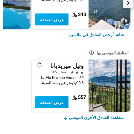
343 ﷼
عرض الصفقة
شاهد أرخص الفنادق في مالسين
الفنادق الموصى بها
وتيل ميريديانا
3 نجوم
ممتاز 9.5
Via Navene Vecchia 39, مالسين, فينيتو, إيطاليا
0.6 كيلومتر عن وسط المدينة
557 ﷼
عرض الصفقة
مشاهدة الفنادق الأخرى الموصى بها