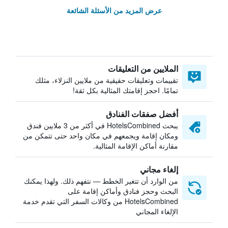
عرض المزيد من الأسئلة الشائعة
الملايين من التعليقات
تقييمات وتعليقات حقيقية من ملايين النزلاء، مثلك
تمامًا. احجز إقامتك المثالية بكل ثقة!
أفضل صفقات الفنادق
يبحث HotelsCombined في أكثر من 3 ملايين فندق
ومكان إقامة ويجمعهم في مكان واحد حتى تتمكن من
مقارنة أماكن الإقامة المثالية.
إلغاء مجاني
من الوارد أن تتغير الخطط — نتفهم ذلك. ولهذا يمكنك
البحث وحجز فنادق وأماكن إقامة على
HotelsCombined من وكالات السفر التي تقدم خدمة
الإلغاء المجاني