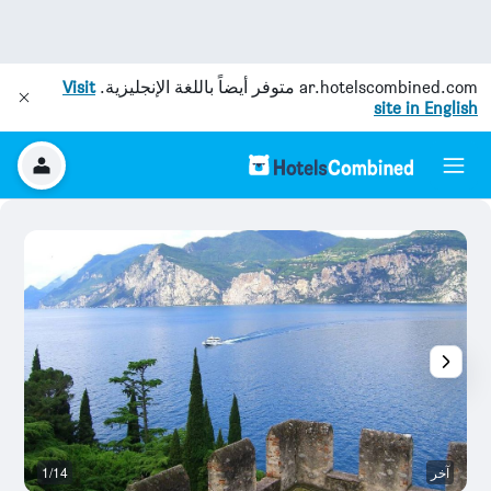
ar.hotelscombined.com
متوفر أيضاً باللغة الإنجليزية.
Visit
site in English
آخر
1/14
آخ