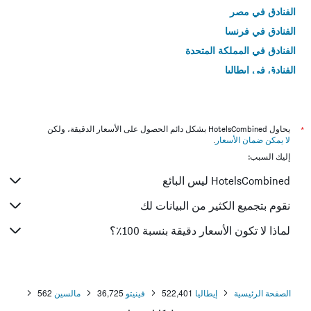
الفنادق في مصر
الفنادق في فرنسا
الفنادق في المملكة المتحدة
الفنادق في إيطاليا
الفنادق في تايلاند
*
يحاول HotelsCombined بشكل دائم الحصول على الأسعار الدقيقة، ولكن
لا يمكن ضمان الأسعار
.
إليك السبب:
HotelsCombined ليس البائع
نقوم بتجميع الكثير من البيانات لك
لماذا لا تكون الأسعار دقيقة بنسبة 100٪؟
الصفحة الرئيسية
إيطاليا
522,401
فينيتو
36,725
مالسين
562