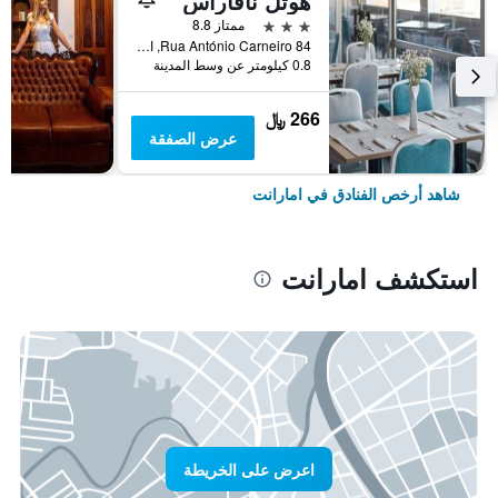
هوتل نافاراس
3 نجوم
ممتاز 8.8
Rua António Carneiro 84, امارانت, محافظة بورتو, البرتغال
0.8 كيلومتر عن وسط المدينة
266 ﷼
عرض الصفقة
شاهد أرخص الفنادق في امارانت
استكشف امارانت
اعرض على الخريطة