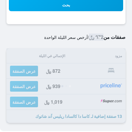
بحث
صفقات من
872 ﷼
/
أرخص سعر الليلة الواحدة
مزود
الإجمالي في الليلة
872 ﷼
عرض الصفقة
939 ﷼
عرض الصفقة
1,019 ﷼
عرض الصفقة
13 صفقة إضافية لـ كاسا دا كالسادا ريليس آند شاتوك