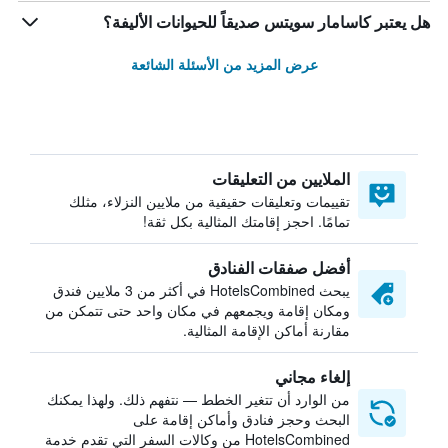
هل يعتبر كاسامار سويتس صديقاً للحيوانات الأليفة؟
عرض المزيد من الأسئلة الشائعة
الملايين من التعليقات
تقييمات وتعليقات حقيقية من ملايين النزلاء، مثلك
تمامًا. احجز إقامتك المثالية بكل ثقة!
أفضل صفقات الفنادق
يبحث HotelsCombined في أكثر من 3 ملايين فندق
ومكان إقامة ويجمعهم في مكان واحد حتى تتمكن من
مقارنة أماكن الإقامة المثالية.
إلغاء مجاني
من الوارد أن تتغير الخطط — نتفهم ذلك. ولهذا يمكنك
البحث وحجز فنادق وأماكن إقامة على
HotelsCombined من وكالات السفر التي تقدم خدمة