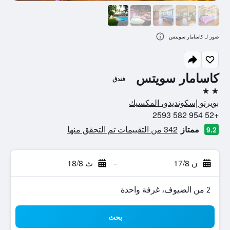
صور لـ كاسامار سويتس
كاسامار سويتس
فندق
2 نجمتين
بويرتو إسكونديدو، المكسيك
+52 954 582 2593
ممتاز
342 من التقييمات تم التحقق منها
9.2
ن 17/8
-
ث 18/8
2 من الضيوف، غرفة واحدة
بحث