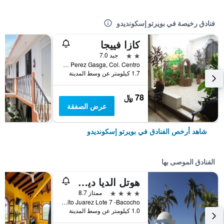
فنادق رخيصة في بويرتو إسكونديدو
كازا فييجا
2 نجمتين
جيد 7.0
Alfonso Perez Gasga, Col. Centro, بويرتو إسكونديدو, ولاية أواكساكا, المكسيك
1.7 كيلومتر عن وسط المدينة
78 ﷼
عرض الصفقة
شاهد أرخص الفنادق في بويرتو إسكونديدو
الفنادق الموصى بها
هوتل الديا ديل بازار
4 نجوم
ممتاز 8.7
Boulevard Benito Juarez Lote 7 -Bacocho, بويرتو إسكونديدو, ولاية أواكساكا, المكسيك
1.0 كيلومتر عن وسط المدينة