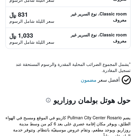
سعر الليلة شامل الرسوم
831 ﷼
Classic room، نوع السرير غير
معروف
سعر الليلة شامل الرسوم
1,033 ﷼
Classic room، نوع السرير غير
معروف
سعر الليلة شامل الرسوم
*
يشمل المجموع الضرائب المحلية المقدرة والرسوم المستحقة عند
تسجيل المغادرة.
أفضل سعر
مضمون
حول هوتل بولمان روزاريو
يضم Pullman City Center Rosario كازينو في الموقع ومسبح في الهواء
الطلق، ويوفر مكان إقامة عصري على بعد 6 كم من وسط مدينة
روزاريو. ويوجد مطعم، وتقام عروض موسيقيّة بانتظام. وتتوفر خدمة
الواي فاي مجاناً. ...