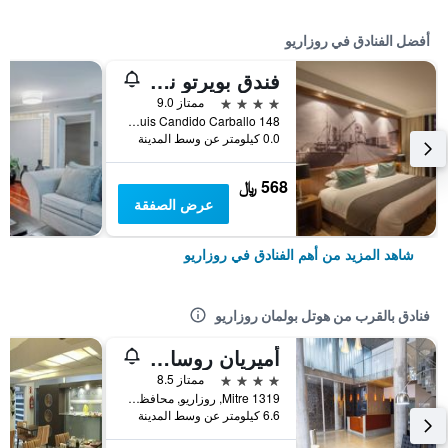
أفضل الفنادق في روزاريو
فندق بويرتو نورتي ديزاني
4 نجوم
ممتاز 9.0
Av Luis Candido Carballo 148, روزاريو, محافظة سانتا في, الأرجنتين
0.0 كيلومتر عن وسط المدينة
568 ﷼
عرض الصفقة
شاهد المزيد من أهم الفنادق في روزاريو
فنادق بالقرب من هوتل بولمان روزاريو
أميريان روساريو
4 نجوم
ممتاز 8.5
Mitre 1319, روزاريو, محافظة سانتا في, الأرجنتين
6.6 كيلومتر عن وسط المدينة