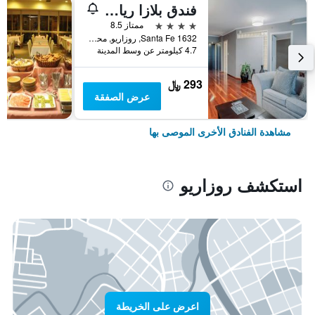
فندق بلازا ريال سويتس
4 نجوم
ممتاز 8.5
Santa Fe 1632, روزاريو, محافظة سانتا في, الأرجنتين
4.7 كيلومتر عن وسط المدينة
293 ﷼
عرض الصفقة
مشاهدة الفنادق الأخرى الموصى بها
استكشف روزاريو
اعرض على الخريطة