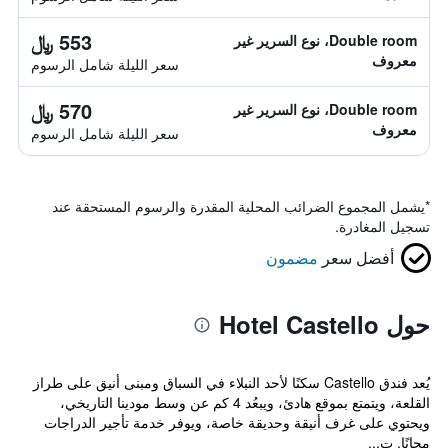
553 ﷼
Double room، نوع السرير غير
معروف
سعر الليلة شامل الرسوم
570 ﷼
Double room، نوع السرير غير
معروف
سعر الليلة شامل الرسوم
*
يشمل المجموع الضرائب المحلية المقدرة والرسوم المستحقة عند
تسجيل المغادرة.
أفضل سعر
مضمون
حول Hotel Castello
يُعد فندق Castello سكنًا لأحد النبلاء في السباق ومبنى أنيق على طراز
القلعة، ويتمتع بموقع هادئ، ويبعُد 4 كم عن وسط مودينا التاريخي،
ويحتوي على غرف أنيقة وحديقة خاصة، ويوفر خدمة تأجير الدراجات
مجانًا. ت...