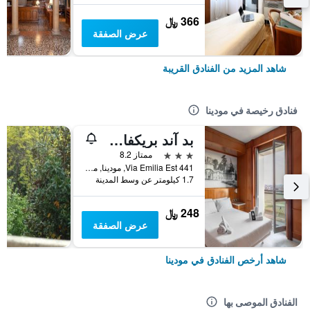
366 ﷼
عرض الصفقة
شاهد المزيد من الفنادق القريبة
فنادق رخيصة في مودينا
بد آند بريكفاست هوتل مودينا
3 نجوم
ممتاز 8.2
Via Emilia Est 441, مودينا, مقاطعة مودينا, إيطاليا
1.7 كيلومتر عن وسط المدينة
248 ﷼
عرض الصفقة
شاهد أرخص الفنادق في مودينا
الفنادق الموصى بها