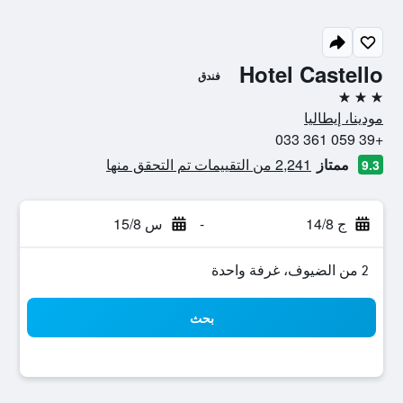
Hotel Castello
فندق
3 نجوم
مودينا، إيطاليا
+39 059 361 033
ممتاز
2,241 من التقييمات تم التحقق منها
9.3
ج 14/8
-
س 15/8
2 من الضيوف، غرفة واحدة
بحث