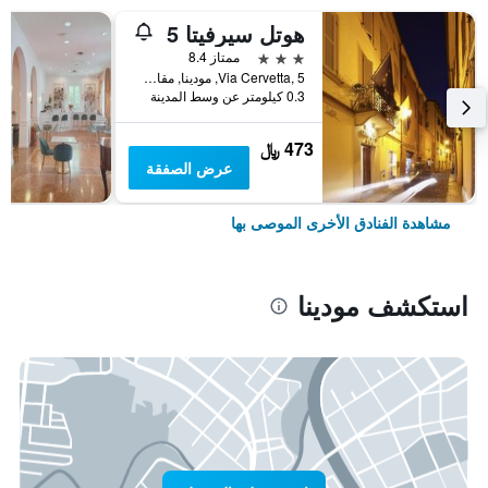
هوتل سيرفيتا 5
3 نجوم
ممتاز 8.4
Via Cervetta, 5, مودينا, مقاطعة مودينا, إيطاليا
0.3 كيلومتر عن وسط المدينة
473 ﷼
عرض الصفقة
مشاهدة الفنادق الأخرى الموصى بها
استكشف مودينا