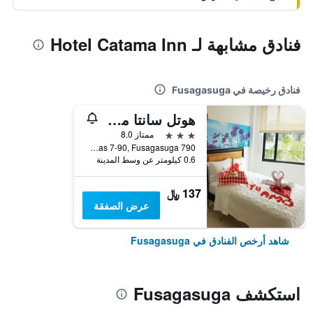
فنادق مشابهة لـ Hotel Catama Inn
فنادق رخيصة في Fusagasuga
هوتل سانتا مونيكا
3 نجوم
ممتاز 8.0
790 Calle 8a Avenida Las Palmas 7-90, Fusagasuga, كولومبيا
0.6 كيلومتر عن وسط المدينة
137 ﷼
عرض الصفقة
شاهد أرخص الفنادق في Fusagasuga
استكشف Fusagasuga