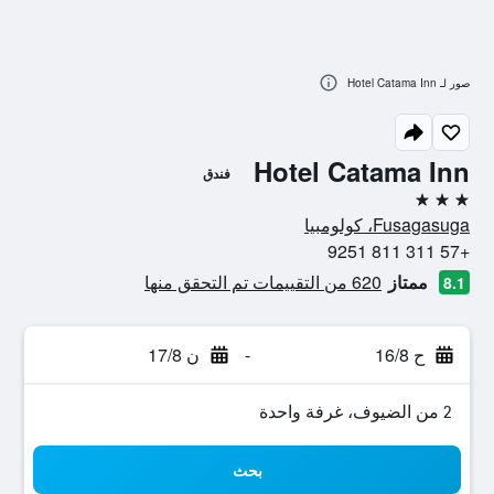
صور لـ Hotel Catama Inn
Hotel Catama Inn
فندق
3 نجوم
Fusagasuga، كولومبيا
+57 311 811 9251
ممتاز
620 من التقييمات تم التحقق منها
8.1
ح 16/8
-
ن 17/8
2 من الضيوف، غرفة واحدة
بحث