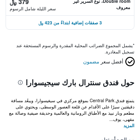
379 ﷼
Double room، نوع السرير غير
معروف
سعر الليلة شامل الرسوم
3 صفقات إضافية ابتداءً من 423 ﷼
*
يشمل المجموع الضرائب المحلية المقدرة والرسوم المستحقة عند
تسجيل المغادرة.
أفضل سعر
مضمون
حول فندق سنترال بارك سيجيسوارا
يتمتع فندق Central Park بموقع مركزي في سيغيسوارا، ويبعُد مسافة
دقيقتين سيرًا على الأقدام عن قلعة العصور الوسطى، ويحتوي على
مطعم وبار نبيذ مع الأطباق الرومانية والعالمية وحديقة صيفية وصالة مع
مقهى، يوف...
المزيد
من الجيد أن تعلم