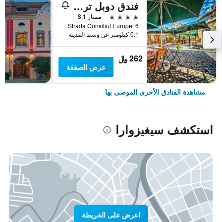
فندق دوبل تري من هيلتون سيغيسوارا - كافالير
4 نجوم
ممتاز 8.1
Strada Consiliul Europei 6, سيغيزوارا, رومانيا
0.1 كيلومتر عن وسط المدينة
262 ﷼
عرض الصفقة
مشاهدة الفنادق الأخرى الموصى بها
استكشف سيغيزوارا
اعرض على الخريطة