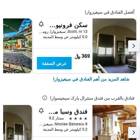
أفضل الفنادق في سيغيزوارا
سكن فرونيوس البوتيكي
Scolii, nr 13, سيغيزوارا, رومانيا
0.0 كيلومتر عن وسط المدينة
369 ﷼
عرض الصفقة
شاهد المزيد من أهم الفنادق في سيغيزوارا
فنادق بالقرب من فندق سنترال بارك سيجيسوارا
فندق وسبا مركيور سيغيسوارا بيندربوبي
4 نجوم
ممتاز 9.2
Nicolae Balcescu 8, سيغيزوارا, رومانيا
0.2 كيلومتر عن وسط المدينة