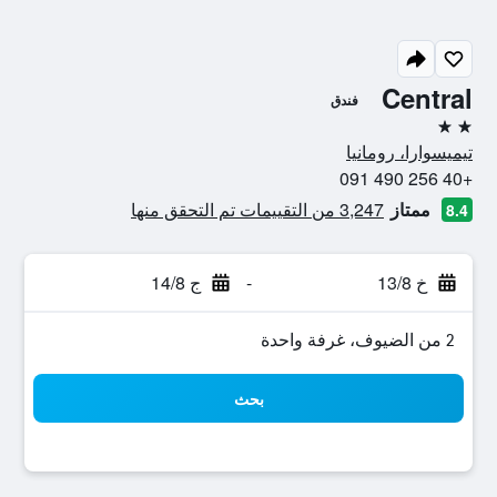
Central
فندق
2 نجمتين
تيميسوارا، رومانيا
+40 256 490 091
ممتاز
3,247 من التقييمات تم التحقق منها
8.4
خ 13/8
-
ج 14/8
2 من الضيوف، غرفة واحدة
بحث