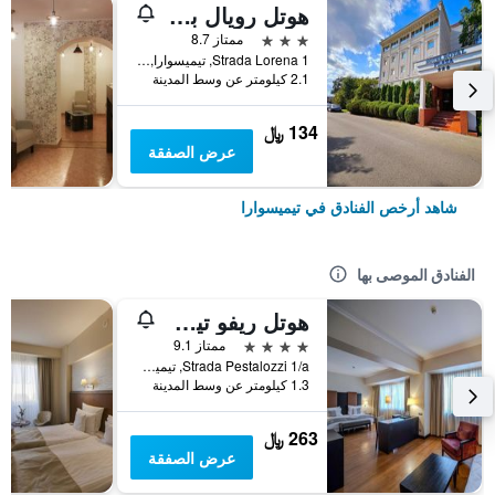
هوتل رويال بلازا
3 نجوم
ممتاز 8.7
Strada Lorena 1, تيميسوارا, رومانيا
2.1 كيلومتر عن وسط المدينة
134 ﷼
عرض الصفقة
شاهد أرخص الفنادق في تيميسوارا
الفنادق الموصى بها
هوتل ريفو تيميسوارا
4 نجوم
ممتاز 9.1
Strada Pestalozzi 1/a, تيميسوارا, رومانيا
1.3 كيلومتر عن وسط المدينة
263 ﷼
عرض الصفقة