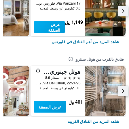
17 Via Panzani, فلورنس, توسكانا, إيطاليا
0.0 كيلومتر عن وسط المدينة
1,149 ﷼
عرض
الصفقة
شاهد المزيد من أهم الفنادق في فلورنس
فنادق بالقرب من هوتل سنترو
هوتل جينوري آلدومو
4 نجوم
ممتاز 8.6
Via Dei Ginori, 22/24/26, فلورنس, توسكانا, إيطاليا
0.0 كيلومتر عن وسط المدينة
401 ﷼
عرض الصفقة
شاهد المزيد من الفنادق القريبة