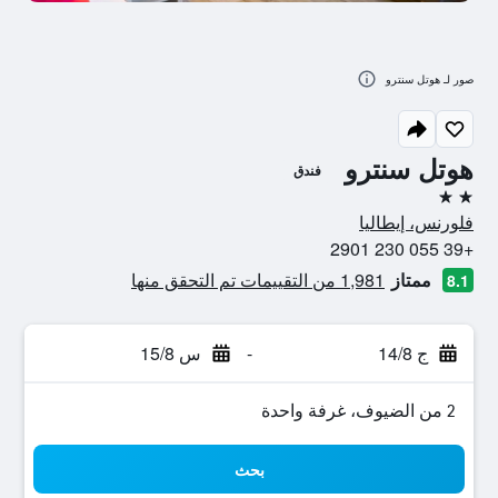
صور لـ هوتل سنترو
هوتل سنترو
فندق
2 نجمتين
فلورنس، إيطاليا
+39 055 230 2901
ممتاز
1,981 من التقييمات تم التحقق منها
8.1
ج 14/8
-
س 15/8
2 من الضيوف، غرفة واحدة
بحث