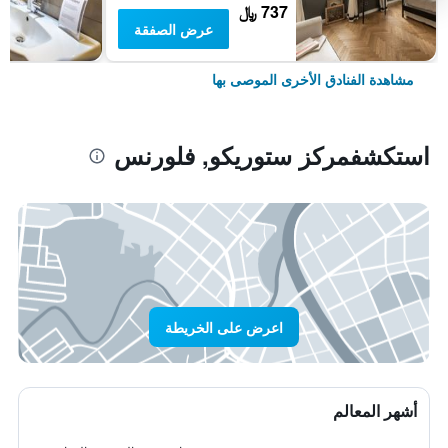
737 ﷼
عرض الصفقة
مشاهدة الفنادق الأخرى الموصى بها
استكشفمركز ستوريكو, فلورنس
اعرض على الخريطة
أشهر المعالم