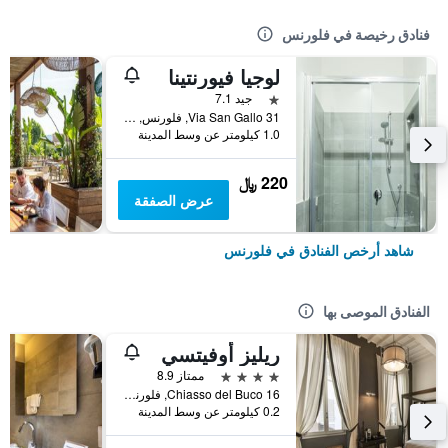
فنادق رخيصة في فلورنس
لوجيا فيورنتينا
نجمة واحدة
جيد 7.1
Via San Gallo 31, فلورنس, توسكانا, إيطاليا
1.0 كيلومتر عن وسط المدينة
220 ﷼
عرض الصفقة
شاهد أرخص الفنادق في فلورنس
الفنادق الموصى بها
ريليز أوفيتسي
4 نجوم
ممتاز 8.9
Chiasso del Buco 16, فلورنس, توسكانا, إيطاليا
0.2 كيلومتر عن وسط المدينة