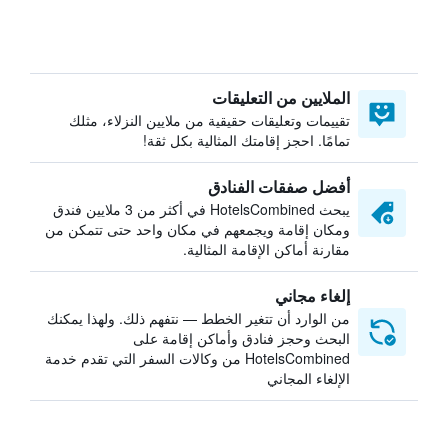
الملايين من التعليقات
تقييمات وتعليقات حقيقية من ملايين النزلاء، مثلك
تمامًا. احجز إقامتك المثالية بكل ثقة!
أفضل صفقات الفنادق
يبحث HotelsCombined في أكثر من 3 ملايين فندق
ومكان إقامة ويجمعهم في مكان واحد حتى تتمكن من
مقارنة أماكن الإقامة المثالية.
إلغاء مجاني
من الوارد أن تتغير الخطط — نتفهم ذلك. ولهذا يمكنك
البحث وحجز فنادق وأماكن إقامة على
HotelsCombined من وكالات السفر التي تقدم خدمة
الإلغاء المجاني