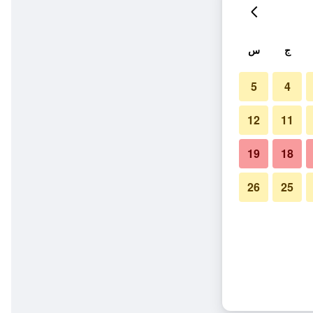
ج
س
5
4
12
11
19
18
26
25