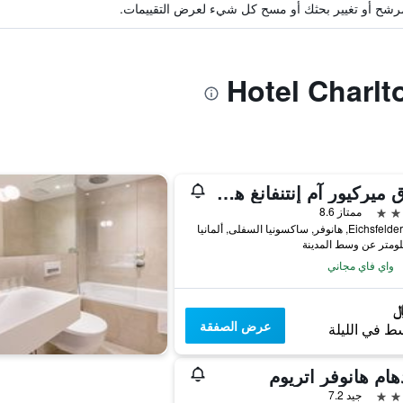
ة مرشح أو تغيير بحثك أو مسح كل شيء لعرض التقييمات.
فندق ميركيور آم إنتنفانغ هانوفر
ممتاز 8.6
E, هانوفر, ساكسونيا السفلى, ألمانيا
واي فاي مجاني
عرض الصفقة
ط في الليلة
هام هانوفر اتريوم
جيد 7.2