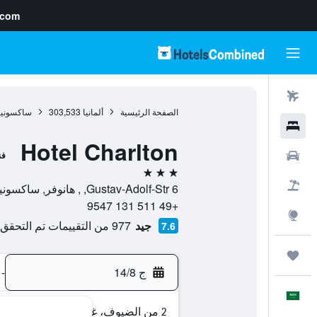
.com
رحلات طيران
الصفحة الرئيسية
ألمانيا
303,533
ساكسونيا
فنادق
Hotel Charlton
سيارات
فن
3 نجوم
حزم العروض
Gustav-Adolf-Str 6, , هانوفر, ساكسونيا السفلى, ألمانيا
+49 511 131 9547
استكشاف
جيد
977 من التقييمات تم التحقق منها
7.6
رحلات
ج 14/8
-
العَرَبِيَّة
2 من الضيوف، غرفة واحدة