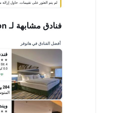
لم يتم العثور على تقييمات. حاول إزال
فنادق مشابهة لـ Hotel Charlton
أفضل الفنادق في هانوفر
4 نجوم
ichsfelder Str. 4
0.0 كيلومتر عن وسط المدينة
284 ﷼
المتوس
ويند
4 نجوم