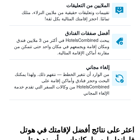
الملايين من التعليقات
تقييمات وتعليقات حقيقية من ملايين النزلاء، مثلك
تمامًا. احجز إقامتك المثالية بكل ثقة!
أفضل صفقات الفنادق
يبحث HotelsCombined في أكثر من 3 ملايين فندق
ومكان إقامة ويجمعهم في مكان واحد حتى تتمكن من
مقارنة أماكن الإقامة المثالية.
إلغاء مجاني
من الوارد أن تتغير الخطط — نتفهم ذلك. ولهذا يمكنك
البحث وحجز فنادق وأماكن إقامة على
HotelsCombined من وكالات السفر التي تقدم خدمة
الإلغاء المجاني
اعثر على نتائج أفضل لإقامتك في هوتل
فاراندا مارسول كانداس، أسيند هوتل