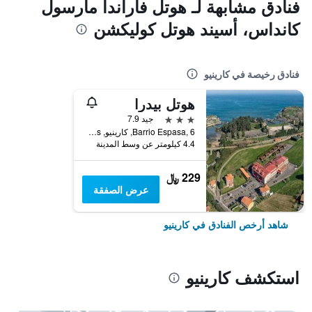
فنادق مشابهة لـ هوتل فاراندا مارسول
كانداس، أسيند هوتل كوليكشن
فنادق رخيصة في كارينيو
هوتل بيدرا
3 نجوم
جيد 7.9
Barrio Espasa, 6, كارينيو, Asturias, أسبانيا
4.4 كيلومتر عن وسط المدينة
229 ﷼
عرض الصفقة
شاهد أرخص الفنادق في كارينيو
استكشف كارينيو