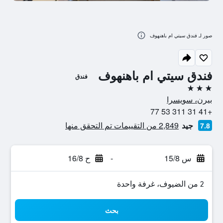
صور لـ فندق سيتي ام باهنهوف
فندق سيتي ام باهنهوف
فندق
3 نجوم
بيرن، سويسرا
+41 31 311 53 77
جيد
2,849 من التقييمات تم التحقق منها
7.8
س 15/8
-
ح 16/8
2 من الضيوف، غرفة واحدة
بحث