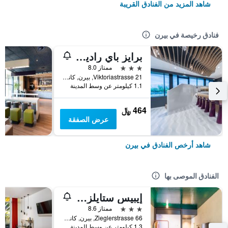
شاهد المزيد من الفنادق القريبة
فنادق رخيصة في بيرن
برايز باي راديسون، بيرن سيتي
3 نجوم
ممتاز 8.0
Viktoriastrasse 21, بيرن, كانتون برن, سويسرا
1.1 كيلومتر عن وسط المدينة
464 ﷼
عرض الصفقة
شاهد أرخص الفنادق في بيرن
الفنادق الموصى بها
إيبيس ستايلز بيرن سيتي
3 نجوم
ممتاز 8.6
Zieglerstrasse 66, بيرن, كانتون برن, سويسرا
1.3 كيلومتر عن وسط المدينة