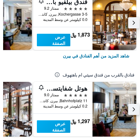
فندق بيلفيو بالاس بيرن
5 نجوم
ممتاز 9.2
Kochergasse 3-5, بيرن, كانتون برن, سويسرا
0.0 كيلومتر عن وسط المدينة
1,873 ﷼
عرض
الصفقة
شاهد المزيد من أهم الفنادق في بيرن
فنادق بالقرب من فندق سيتي ام باهنهوف
هوتل شفايتسرهوف برن آند سبا
5 نجوم
ممتاز 9.0
Bahnhofplatz 11, بيرن, كانتون برن, سويسرا
0.2 كيلومتر عن وسط المدينة
1,297 ﷼
عرض
الصفقة