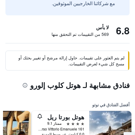
مع شركائنا الخارجيين الموثوقين.
6.8
لا بأس
569 من التقييمات تم التحقق منها
لم يتم العثور على تقييمات. حاول إزالة مرشح أو تغيير بحثك أو
مسح كل شيء لعرض التقييمات.
فنادق مشابهة لـ هوتل كلوب إلورو
أفضل الفنادق في نوتو
هوتل بورتا ريل
4 نجوم
ممتاز 9.1
Corso Vittorio Emanuele 161, نوتو, صقلية, إيطاليا
0.0 كيلومتر عن وسط المدينة