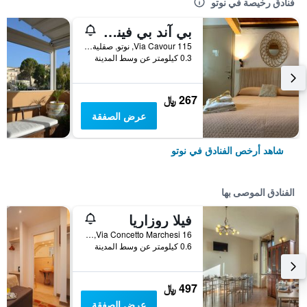
فنادق رخيصة في نوتو
بي آند بي فينسي
Via Cavour 115, نوتو, صقلية, إيطاليا
0.3 كيلومتر عن وسط المدينة
267 ﷼
عرض الصفقة
شاهد أرخص الفنادق في نوتو
الفنادق الموصى بها
فيلا روزاريا
Via Concetto Marchesi 16, نوتو, صقلية, إيطاليا
0.6 كيلومتر عن وسط المدينة
497 ﷼
عرض الصفقة