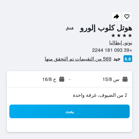
هوتل كلوب إلورو
فندق
4 نجوم
نوتو، إيطاليا
+39 093 181 2244
جيد
569 من التقييمات تم التحقق منها
6.8
س 15/8
-
ح 16/8
2 من الضيوف، غرفة واحدة
بحث