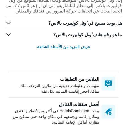
إلى ٔوتل كولبيرت بالاس. متوسط وقت القيادة المتوقع من ٔوتل
كولبيرت بالاس إلى مطار انتاناناريفو ( تى ان ار ) هو 0س 17د. من
الجيد البحث عن اتجاهات حركة المرور بين فندقك والمطار.
هل يوجد مسبح في ٔوتل كولبيرت بالاس؟
ما هو رقم هاتف ٔوتل كولبيرت بالاس؟
عرض المزيد من الأسئلة الشائعة
الملايين من التعليقات
تقييمات وتعليقات حقيقية من ملايين النزلاء، مثلك
تمامًا. احجز إقامتك المثالية بكل ثقة!
أفضل صفقات الفنادق
يبحث HotelsCombined في أكثر من 3 ملايين فندق
ومكان إقامة ويجمعهم في مكان واحد حتى تتمكن من
مقارنة أماكن الإقامة المثالية.