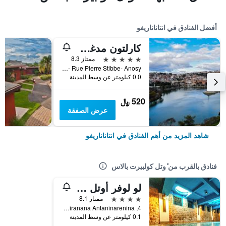
أفضل الفنادق في انتاناناريفو
كارلتون مدغشقر
5 نجوم
ممتاز 8.3
BP 959- Rue Pierre Stibbe- Anosy, انتاناناريفو, مدغشقر
0.0 كيلومتر عن وسط المدينة
520 ﷼
عرض الصفقة
شاهد المزيد من أهم الفنادق في انتاناناريفو
فنادق بالقرب من ٔوتل كولبيرت بالاس
لو لوفر أوتل إيه سبا
4 نجوم
ممتاز 8.1
4, Place P.Tsiranana Antaninarenina, انتاناناريفو, مدغشقر
0.1 كيلومتر عن وسط المدينة