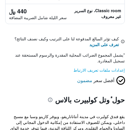
440 ﷼
Classic room، نوع السرير
غير معروف
سعر الليلة شامل الصريبة المضافة
كيف تؤثر المبالغ المدفوعة لنا على الترتيب وكيف نصنف النتائج؟
تعرف على المزيد
*
يشمل المجموع الضرائب المحلية المقدرة والرسوم المستحقة عند
تسجيل المغادرة.
إعدادات ملفات تعريف الارتباط
أفضل سعر
مضمون
حول ٔوتل كولبيرت بالاس
يقع فندق كولبرت في مدينة أنتاناناريفو، ويوفر كازينو وسبا مع مسبح
داخلي، ويمكن للضيوف الاستفادة من إمكانية الدخول المجاني إلى
الساونا والحمام التقليدي ومركز اللياقة البدنية، فيما تتوفر خدمة الواي