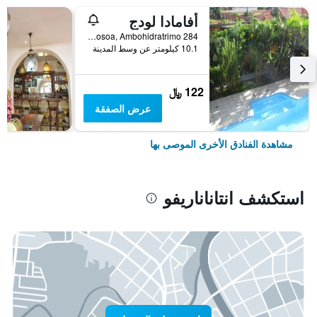
أفامادا لودج
284 Mc Bis Mandrosoa, Ambohidratrimo, انتاناناريفو, مدغشقر
10.1 كيلومتر عن وسط المدينة
122 ﷼
عرض الصفقة
مشاهدة الفنادق الأخرى الموصى بها
استكشف انتاناناريفو