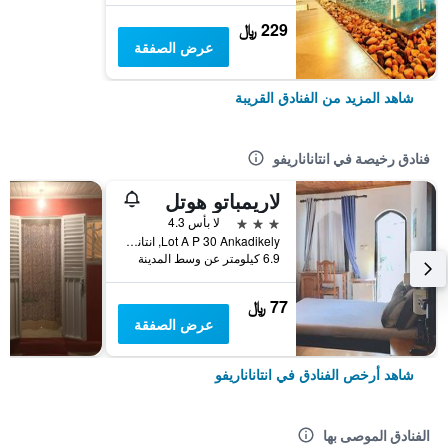
229 ﷼
عرض الصفقة
شاهد المزيد من الفنادق القريبة
فنادق رخيصة في انتاناناريفو
لاريمباتو هوتل
3 نجوم
لا بأس 4.3
Lot A P 30 Ankadikely, انتاناناريفو, مدغشقر
6.9 كيلومتر عن وسط المدينة
77 ﷼
عرض الصفقة
شاهد أرخص الفنادق في انتاناناريفو
الفنادق الموصى بها