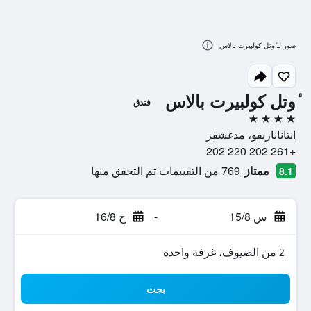
صور لـ ٔوتل كولبيرت بالاس
ٔوتل كولبيرت بالاس
فندق
4 نجوم
انتاناناريفو، مدغشقر
+261 202 220 202
ممتاز
769 من التقييمات تم التحقق منها
8.1
س 15/8
-
ح 16/8
2 من الضيوف، غرفة واحدة
بحث