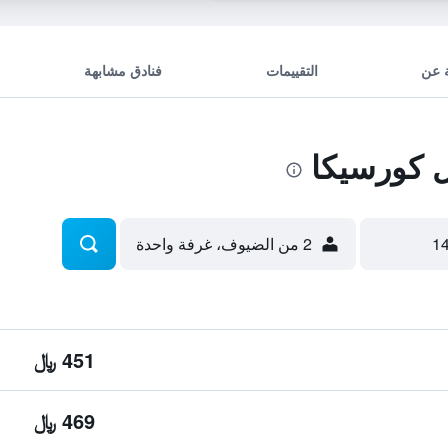
 عن
التقييمات
فنادق مشابهة
 كورسيكا
2 من الضيوف، غرفة واحدة
451 ﷼
469 ﷼