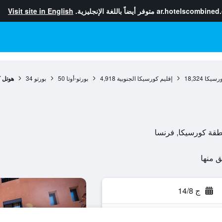
ar.hotelscombined
متوفر أيضاً باللغة الإنجليزية.
Visit site in English
رسيكا
18,324
إقليم كورسيكا الجنوبية
4,918
بورتو-أوتا
50
بورتو
34
هوتل 
ج 14/8