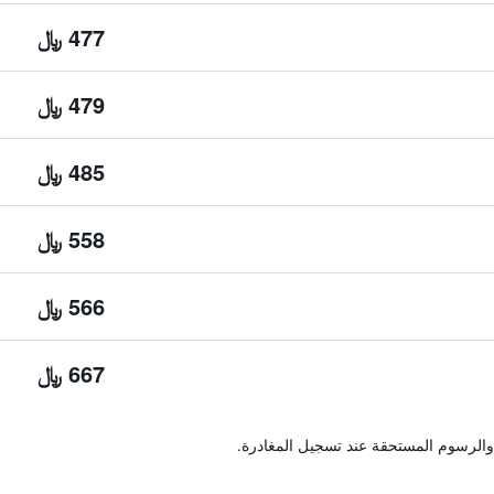
477 ﷼
479 ﷼
485 ﷼
558 ﷼
566 ﷼
667 ﷼
والرسوم المستحقة عند تسجيل المغادرة.