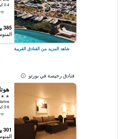
0.4 كيلومتر عن وسط المدينة
385 ﷼
المتوس
شاهد المزيد من الفنادق القريبة
فنادق رخيصة في بورتو
هوتل
3 نجوم
e de la Marine
0.6 كيلومتر عن وسط المدينة
301 ﷼
المتوس