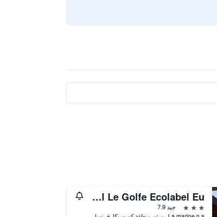
Hôtel Le Golfe Ecolabel Eu
3 نجوم
جيد 7.9
La marine n.a, بورتو, منطقة كورسيكا, فرنسا