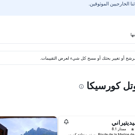
ة مرشح أو تغيير بحثك أو مسح كل شيء لعرض التقييمات.
وتل كورسيكا
يديتيراني
ممتاز 8.1
Route de la Marine de Porto, بورتو, منطقة كورسيكا, فرنسا