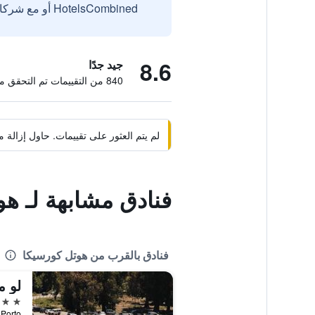
HotelsCombined أو مع شركائنا الخارجيين الموثوقين.
8.6
جيد جدًا
840 من التقييمات تم التحقق منها
لم يتم العثور على تقييمات. حاول إزال
فنادق مشابهة لـ ه
فنادق بالقرب من هوتل كورسيكا
لو م
3 نجوم