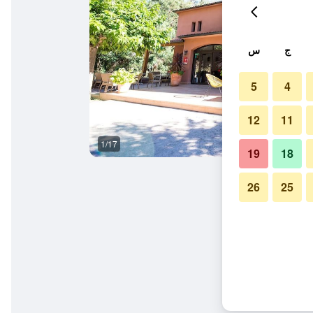
ج
س
5
4
12
11
1/17
المظهر الخارجي
19
18
26
25