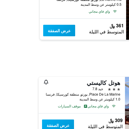
0.5 كيلومتر عن وسط المدينة
واي فاي مجاني
361 ﷼
عرض الصفقة
المتوسط في الليلة
هوتل كاليستي
3 نجوم
جيد 7.8
Place De La Marine, بورتو, منطقة كورسيكا, فرنسا
1.0 كيلومتر عن وسط المدينة
واي فاي مجاني
موقف السيارات
309 ﷼
عرض الصفقة
المتوسط في الليلة