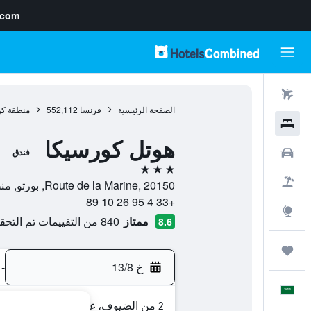
.com
رحلات طيران
الصفحة الرئيسية
فرنسا
552,112
منطقة كو
فنادق
هوتل كورسيكا
سيارات
فندق
3 نجوم
حزم العروض
Route de la Marine, 20150, بورتو, منطقة كورسيكا, فرنسا
+33 4 95 26 10 89
استكشاف
ممتاز
840 من التقييمات تم التحقق منها
8.6
رحلات
خ 13/8
-
العَرَبِيَّة
2 من الضيوف، غرفة واحدة