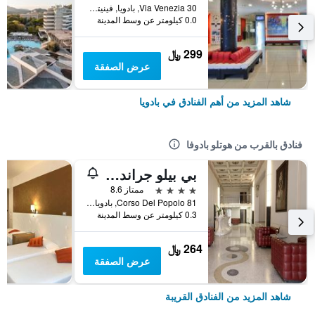
Via Venezia 30, بادويا, فينيتو, إيطاليا
0.0 كيلومتر عن وسط المدينة
299 ﷼
عرض الصفقة
شاهد المزيد من أهم الفنادق في بادويا
فنادق بالقرب من هوتلو بادوفا
بي بيلو جراند سنترال
4 نجوم
ممتاز 8.6
Corso Del Popolo 81, بادويا, فينيتو, إيطاليا
0.3 كيلومتر عن وسط المدينة
264 ﷼
عرض الصفقة
شاهد المزيد من الفنادق القريبة