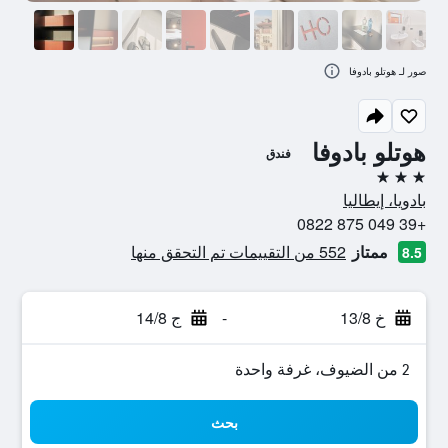
صور لـ هوتلو بادوفا
هوتلو بادوفا
فندق
3 نجوم
بادويا، إيطاليا
+39 049 875 0822
ممتاز
552 من التقييمات تم التحقق منها
8.5
خ 13/8
-
ج 14/8
2 من الضيوف، غرفة واحدة
بحث