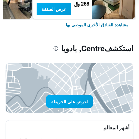
268 ﷼
عرض الصفقة
مشاهدة الفنادق الأخرى الموصى بها
استكشفCentre, بادويا
اعرض على الخريطة
أشهر المعالم