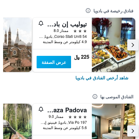
فنادق رخيصة في بادويا
تيوليب إن بادوفا
3 نجوم
ممتاز 8.0
Corso Stati Uniti 54, بادويا, فينيتو, إيطاليا
4.9 كيلومتر عن وسط المدينة
225 ﷼
عرض الصفقة
شاهد أرخص الفنادق في بادويا
الفنادق الموصى بها
Crowne Plaza Padova
4 نجوم
ممتاز 9.0
Via Po 197, بادويا, فينيتو, إيطاليا
5.6 كيلومتر عن وسط المدينة