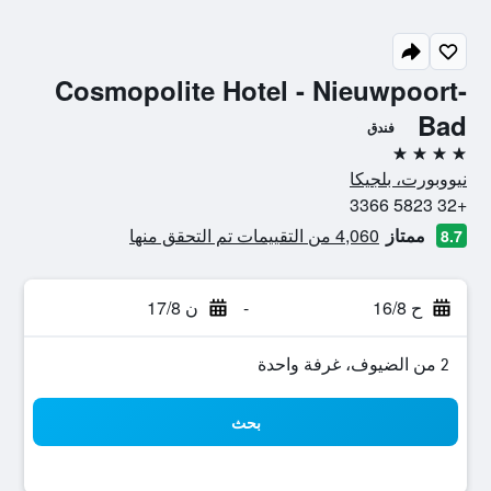
Cosmopolite Hotel - Nieuwpoort-
Bad
فندق
4 نجوم
نيووبورت، بلجيكا
+32 5823 3366
ممتاز
4,060 من التقييمات تم التحقق منها
8.7
ح 16/8
-
ن 17/8
2 من الضيوف، غرفة واحدة
بحث