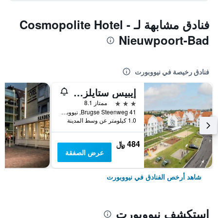
فنادق مشابهة لـ Cosmopolite Hotel -
Nieuwpoort-Bad
فنادق رخيصة في نيووبورت
إيبيس ستايلز نيوبورت
3 نجوم
ممتاز 8.1
Brugse Steenweg 41, نيووبورت, بلجيكا
1.0 كيلومتر عن وسط المدينة
484 ﷼
عرض الصفقة
شاهد أرخص الفنادق في نيووبورت
استكشف نيووبورت