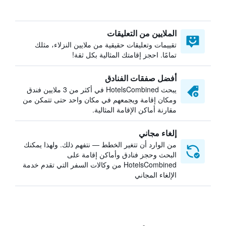
الملايين من التعليقات
تقييمات وتعليقات حقيقية من ملايين النزلاء، مثلك
تمامًا. احجز إقامتك المثالية بكل ثقة!
أفضل صفقات الفنادق
يبحث HotelsCombined في أكثر من 3 ملايين فندق
ومكان إقامة ويجمعهم في مكان واحد حتى تتمكن من
مقارنة أماكن الإقامة المثالية.
إلغاء مجاني
من الوارد أن تتغير الخطط — نتفهم ذلك. ولهذا يمكنك
البحث وحجز فنادق وأماكن إقامة على
HotelsCombined من وكالات السفر التي تقدم خدمة
الإلغاء المجاني