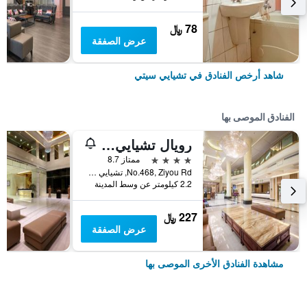
78 ﷼
عرض الصفقة
شاهد أرخص الفنادق في تشيايي سيتي
الفنادق الموصى بها
رويال تشيايي هوتل
4 نجوم
ممتاز 8.7
No.468, Ziyou Rd, تشيايي سيتي, تايوان
2.2 كيلومتر عن وسط المدينة
227 ﷼
عرض الصفقة
مشاهدة الفنادق الأخرى الموصى بها