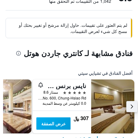
1,042 من التقييمات تم التحقق منها
لم يتم العثور على تقييمات. حاول إزالة مرشح أو تغيير بحثك أو
مسح كل شيء لعرض التقييمات.
فنادق مشابهة لـ كانتري جاردن هوتل
أفضل الفنادق في تشيايي سيتي
نايس برنس هوتل
5 نجوم
ممتاز 8.6
No. 600, Chung-Hsiao Rd., تشيايي سيتي, تايوان
0.0 كيلومتر عن وسط المدينة
307 ﷼
عرض الصفقة