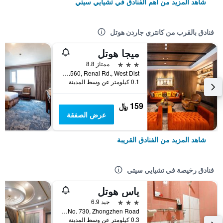
شاهد المزيد من أهم الفنادق في تشيايي سيتي
فنادق بالقرب من كانتري جاردن هوتل
ميجا هوتل
3 نجوم
ممتاز 8.8
No.560, Renai Rd., West Dist., تشيايي سيتي, تايوان
0.1 كيلومتر عن وسط المدينة
159 ﷼
عرض الصفقة
شاهد المزيد من الفنادق القريبة
فنادق رخيصة في تشيايي سيتي
ياس هوتل
3 نجوم
جيد 6.9
No. 730, Zhongzhen Road, تشيايي سيتي, تايوان
0.3 كيلومتر عن وسط المدينة