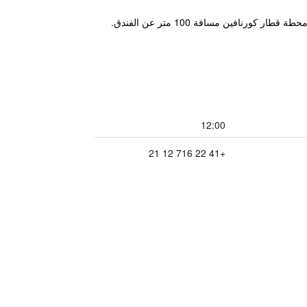
يتمتع فندق Cristal Design بموقع هادئ في قلب جنيف بجوار شارع المشاة مونت بلانك الذي يؤدي إلى بحيرة جنيف. وتبعد محطة قطار كورنافين مسافة 100 متر عن الفندق.
12:00
+41 22 716 12 21