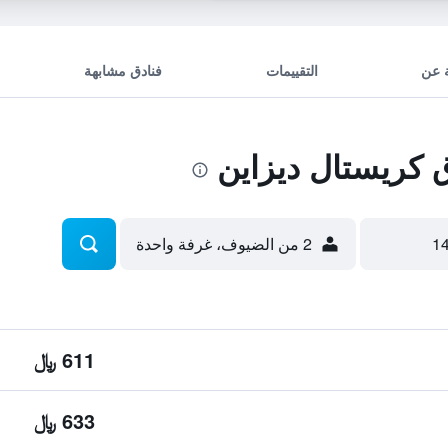
 عن
التقييمات
فنادق مشابهة
كريستال ديزاين
2 من الضيوف، غرفة واحدة
611 ﷼
633 ﷼