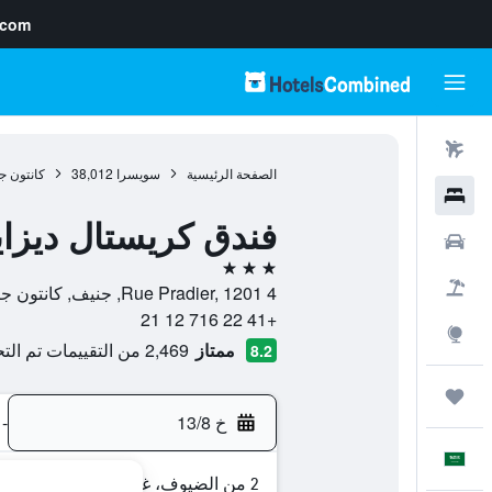
.com
رحلات طيران
الصفحة الرئيسية
سويسرا
38,012
كانتون ج
فنادق
فندق كريستال ديزا
سيارات
3 نجوم
حزم العروض
4 Rue Pradier, 1201, جنيف, كانتون جنيف, سويسرا
+41 22 716 12 21
استكشاف
ممتاز
2,469 من التقييمات تم التحقق منها
8.2
رحلات
خ 13/8
-
العَرَبِيَّة
2 من الضيوف، غرفة واحدة