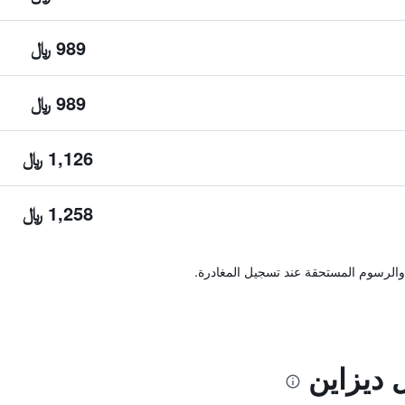
989 ﷼
989 ﷼
1,126 ﷼
1,258 ﷼
والرسوم المستحقة عند تسجيل المغادرة.
 ديزاين