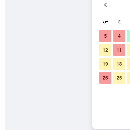
ج
س
5
4
12
11
19
18
26
25