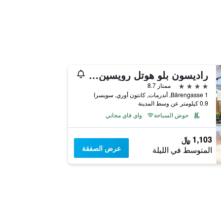
راديسون بلو هوتل رويسين، أندرمات
4 نجوم
ممتاز 8.7
Bärengasse 1, أندرمات, كانتون أوري, سويسرا
0.9 كيلومتر عن وسط المدينة
حوض السباحة
واي فاي مجاني
1,103 ﷼
عرض الصفقة
المتوسط في الليلة