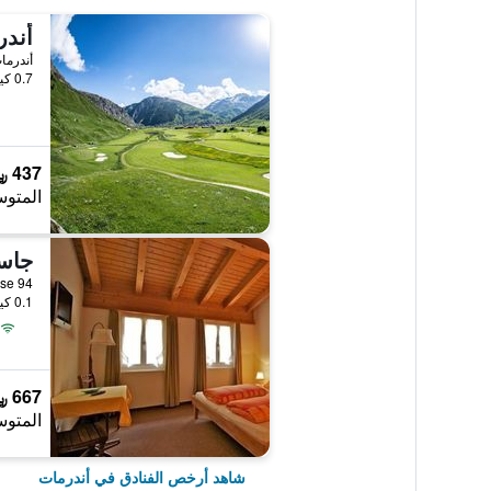
أندر
أندرما
0.7 كيلومتر عن وسط المدينة
437 ﷼
المتوس
جاس
hardstrasse 94
0.1 كيلومتر عن وسط المدينة
667 ﷼
المتوس
شاهد أرخص الفنادق في أندرمات