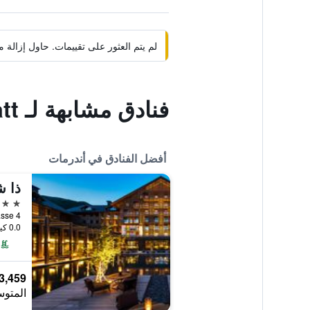
لم يتم العثور على تقييمات. حاول إزال
فنادق مشابهة لـ Apartments Crown Andermatt
أفضل الفنادق في أندرمات
ذا ش
5 نجوم
tthardstrasse 4
0.0 كيلومتر عن وسط المدينة
3,459 ﷼
المتوس