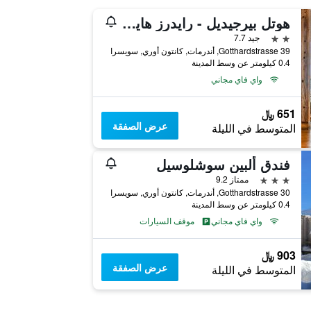
هوتل بيرجيديل - رايدرز هايفين - سيلف تشيكإن
2 نجمتين
جيد 7.7
39 Gotthardstrasse, أندرمات, كانتون أوري, سويسرا
0.4 كيلومتر عن وسط المدينة
واي فاي مجاني
651 ﷼
عرض الصفقة
المتوسط في الليلة
فندق ألبين سوشلوسيل
3 نجوم
ممتاز 9.2
Gotthardstrasse 30, أندرمات, كانتون أوري, سويسرا
0.4 كيلومتر عن وسط المدينة
واي فاي مجاني
موقف السيارات
903 ﷼
عرض الصفقة
المتوسط في الليلة