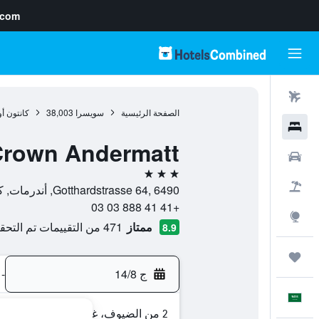
.com
رحلات طيران
الصفحة الرئيسية
سويسرا
38,003
كانتون أ
فنادق
Crown Andermatt
سيارات
3 نجوم
حزم العروض
Gotthardstrasse 64, 6490, أندرمات, كانتون أوري, سويسرا
+41 41 888 03 03
استكشاف
ممتاز
471 من التقييمات تم التحقق منها
8.9
رحلات
ج 14/8
-
العَرَبِيَّة
2 من الضيوف، غرفة واحدة