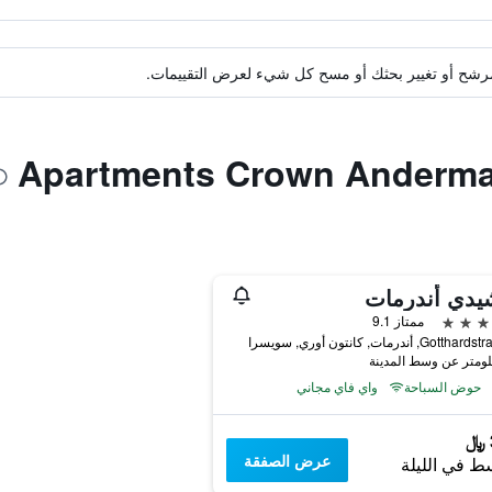
ة مرشح أو تغيير بحثك أو مسح كل شيء لعرض التقييمات.
يدي أندرمات
ممتاز 9.1
Go, أندرمات, كانتون أوري, سويسرا
حوض السباحة
واي فاي مجاني
عرض الصفقة
ط في الليلة