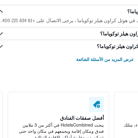
ياما؟
اون هيلز توكوياما ، يرجى الاتصال على +81 834 225 400.
ون هيلز توكوياما؟
اون هيلز توكوياما؟
عرض المزيد من الأسئلة الشائعة
أفضل صفقات الفنادق
ء، مثلك
يبحث HotelsCombined في أكثر من 3 ملايين
فندق ومكان إقامة ويجمعهم في مكان واحد حتى
تتمكن من مقارنة أماكن الإقامة المثالية.