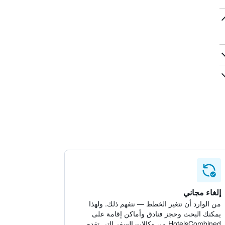
إلغاء مجاني
من الوارد أن تتغير الخطط — نتفهم ذلك. ولهذا
يمكنك البحث وحجز فنادق وأماكن إقامة على
HotelsCombined من وكالات السفر التي تقدم