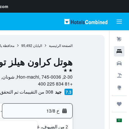
.com
رحلات طيران
الصفحة الرئيسية
اليابان
95,492
محافظة يا
فنادق
هوتل كراون هيلز توك
سيارات
2 نجمتين
حزم العروض
2-30, Hon-machi, 745-0036, شونان, محافظة ياماغوتشي, اليابان
+81 834 225 400
استكشاف
جيد
308 من التقييمات تم التحقق منها
7.3
رحلات
خ 13/8
-
العَرَبِيَّة
2 من الضيوف، غرفة واحدة