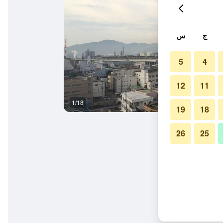
ج
س
5
4
12
11
1/18
آخر
19
18
26
25