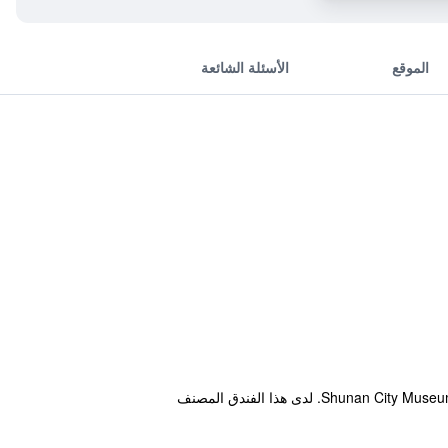
الموقع
الأسئلة الشائعة
يوفر مكان إقامة "Hotel Crown Hills Tokuyama" غرفاً في Shunan، بالقرب من محطة توكوياما و Shunan City Museum of Art and History. لدى هذا الفندق المصنف