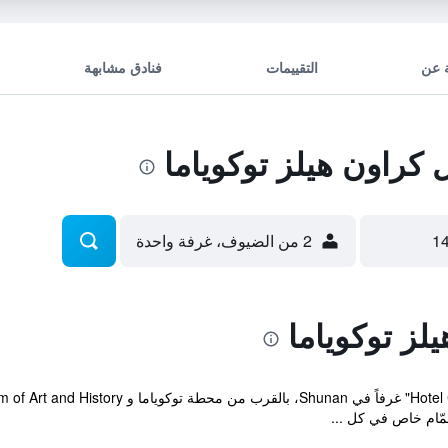
 عن
التقييمات
فنادق مشابهة
راون هيلز توكوياما
2 من الضيوف، غرفة واحدة
لز توكوياما
ّام خاص في كل ...