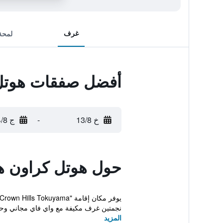
غرف
لمحة
أفضل صفقات هوتل ك
خ 13/8
-
ج 14/8
حول هوتل كراون هي
نجمتين غرف مكيفة مع واي فاي مجاني وحم
المزيد