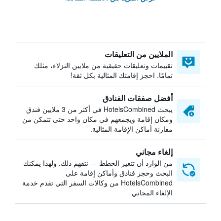
الملايين من التعليقات
تقييمات وتعليقات حقيقية من ملايين النزلاء، مثلك
تمامًا. احجز إقامتك المثالية بكل ثقة!
أفضل صفقات الفنادق
يبحث HotelsCombined في أكثر من 3 ملايين فندق
ومكان إقامة ويجمعهم في مكان واحد حتى تتمكن من
مقارنة أماكن الإقامة المثالية.
إلغاء مجاني
من الوارد أن تتغير الخطط — نتفهم ذلك. ولهذا يمكنك
البحث وحجز فنادق وأماكن إقامة على
HotelsCombined من وكالات السفر التي تقدم خدمة
الإلغاء المجاني