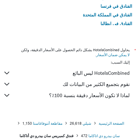
الفنادق في فرنسا
الفنادق في المملكة المتحدة
الفنادق في إيطاليا
الفنادق في تايلاند
*
يحاول HotelsCombined بشكل دائم الحصول على الأسعار الدقيقة، ولكن
لا يمكن ضمان الأسعار
.
إليك السبب:
HotelsCombined ليس البائع
نقوم بتجميع الكثير من البيانات لك
لماذا لا تكون الأسعار دقيقة بنسبة 100٪؟
الصفحة الرئيسية
شيلي
26,618
مقاطعة أنتوفاغاستا
1,150
سان بيدرو دي اتاكاما
472
فندق كمبريس سان بيدرو دي أتاكاما