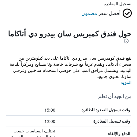
تسجيل المغادرة.
أفضل سعر
مضمون
حول فندق كمبريس سان بيدرو دي أتاكاما
يقع فندق كومبريس سان بيدرو دي أتاكاما على بعد كيلومترين من
صحراء أتاكاما، ويقدم غرفاً مع شرفات خاصة و3 مسابح ومركزاً للياقة
البدنية. وتشتمل مرافق السبا على حوضي استحمام ساخنين وغرفتي
ساونا. تحتوي جميع...
المزيد
من الجيد أن تعلم
15:00
وقت تسجيل الصعود للطائرة
12:00
وقت تسجيل المغادرة
تختلف السياسات حسب
الدفع والإلغاء
نوع الغرفة ومزود الخدمة.