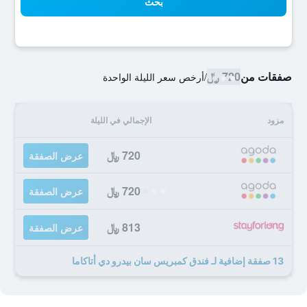
بحث
صفقات من
720 ﷼
/
أرخص سعر الليلة الواحدة
مزود
الإجمالي في الليلة
720 ﷼
عرض الصفقة
720 ﷼
عرض الصفقة
813 ﷼
عرض الصفقة
13 صفقة إضافية لـ فندق كمبريس سان بيدرو دي أتاكاما