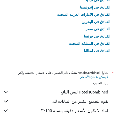
الفنادق في إندونيسيا
الفنادق في الامارات العربية المتحدة
الفنادق في البحرين
الفنادق في مصر
الفنادق في فرنسا
الفنادق في المملكة المتحدة
الفنادق في إيطاليا
الفنادق في تايلاند
*
يحاول HotelsCombined بشكل دائم الحصول على الأسعار الدقيقة، ولكن
لا يمكن ضمان الأسعار
.
إليك السبب:
HotelsCombined ليس البائع
نقوم بتجميع الكثير من البيانات لك
لماذا لا تكون الأسعار دقيقة بنسبة 100٪؟