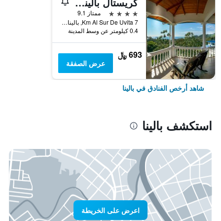
كريستال بالينا بوتيك هوتل آند سبا
4 نجوم
ممتاز 9.1
7 Km Al Sur De Uvita, بالينا, كوستاريكا
0.4 كيلومتر عن وسط المدينة
693 ﷼
عرض الصفقة
شاهد أرخص الفنادق في بالينا
استكشف بالينا
اعرض على الخريطة