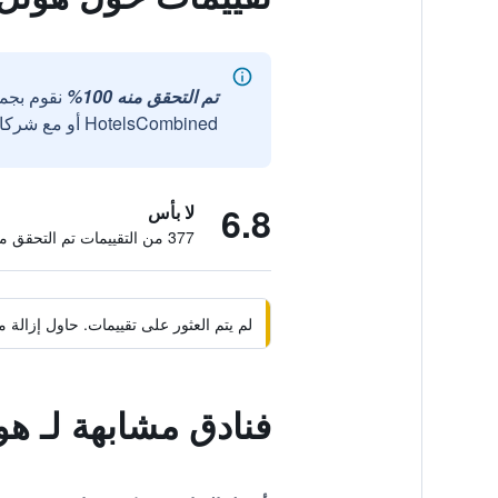
تم التحقق منه 100%
نقوم بجم
HotelsCombined أو مع شركائنا الخارجيين الموثوقين.
6.8
لا بأس
377 من التقييمات تم التحقق منها
لم يتم العثور على تقييمات. حاول إزال
فنادق مشابهة لـ هو