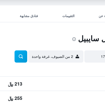
 عن
التقييمات
فنادق مشابهة
 سايبيل
2 من الضيوف، غرفة واحدة
213 ﷼
255 ﷼