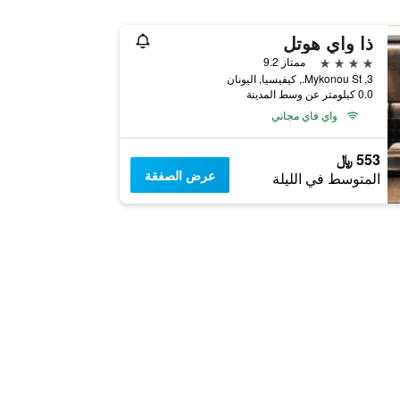
ذا واي هوتل
4 نجوم
ممتاز 9.2
3, Mykonou St., كيفيسيا, اليونان
0.0 كيلومتر عن وسط المدينة
واي فاي مجاني
553 ﷼
عرض الصفقة
المتوسط في الليلة