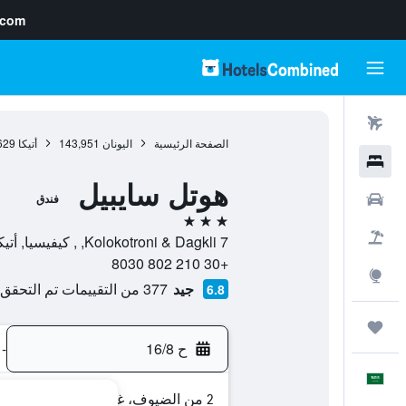
.com
رحلات طيران
الصفحة الرئيسية
اليونان
143,951
أتيكا
629
فنادق
هوتل سايبيل
سيارات
فندق
3 نجوم
حزم العروض
7 Kolokotroni & Dagkli, , كيفيسيا, أتيكا, اليونان
+30 210 802 8030
استكشاف
جيد
377 من التقييمات تم التحقق منها
6.8
رحلات
ح 16/8
-
العَرَبِيَّة
2 من الضيوف، غرفة واحدة