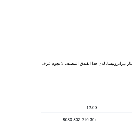
يتميز مكان إقامة "Hotel Cybele Pefki" ببار ويقع في أثينا في أتيكا على بُعد 1.8 كم من ذا مول أثينا و1.9 كم من محطة قطار نيراتزوتيسا. لدى هذا الفندق المصنف 3 نجوم غرف
12:00
+30 210 802 8030