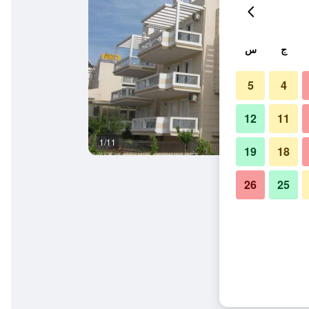
ج
س
5
4
12
11
1/11
المظهر الخارجي
19
18
26
25