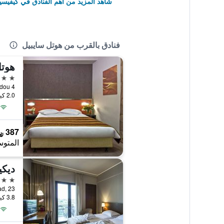
شاهد المزيد من أهم الفنادق في كيفيسيا
فنادق بالقرب من هوتل سايبيل
هوتل
2 نجمتين
4 Miltiadou, كيفيسيا, اليونان
2.0 كيلومتر عن وسط المدينة
387 ﷼
المتوس
ديكي
3 نجوم
as Road, 23
3.8 كيلومتر عن وسط المدينة