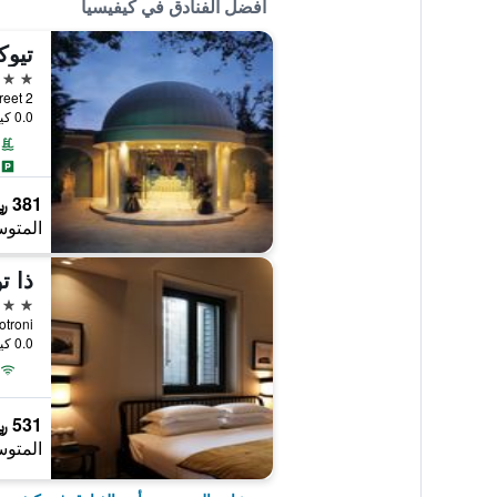
أفضل الفنادق في كيفيسيا
تيوك
5 نجوم
2 Filadelfeos Street, كيفيسيا, اليونان
0.0 كيلومتر عن وسط المدينة
381 ﷼
المتوس
ذا ت
4 نجوم
olokotroni
0.0 كيلومتر عن وسط المدينة
531 ﷼
المتوس