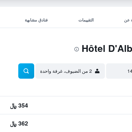
 عن
التقييمات
فنادق مشابهة
2 من الضيوف، غرفة واحدة
354 ﷼
362 ﷼