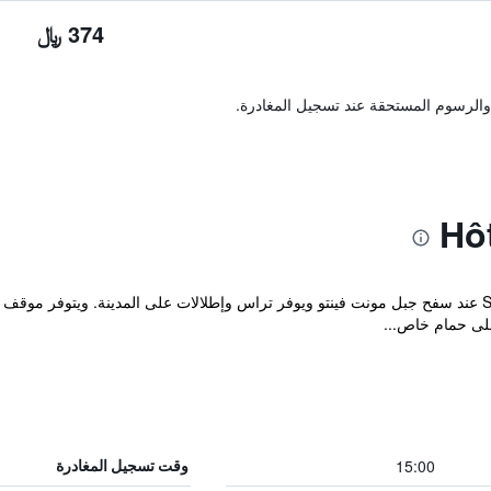
374 ﷼
والرسوم المستحقة عند تسجيل المغادرة.
يقع Hotel D'Albion في Sault-de-Vaucluse عند سفح جبل مونت فينتو ويوفر تراس وإطلالات على المد
لى حمام خاص...
15:00
وقت تسجيل المغادرة