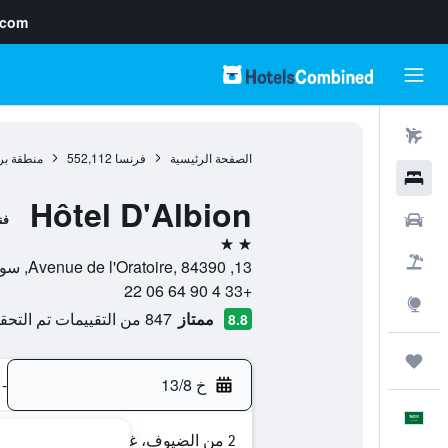
.com
رحلات طيران
الصفحة الرئيسية
فرنسا
552,112
منطقة بر
فنادق
Hôtel D'Albion
سيارات
فن
2 نجمتين
حزم العروض
13, Avenue de l'Oratoire, 84390, سولت, إقليم فوكلوز, فرنسا
+33 4 90 64 06 22
استكشاف
ممتاز
847 من التقييمات تم التحقق منها
8.8
رحلات
خ 13/8
-
العَرَبِيَّة
2 من الضيوف، غرفة واحدة