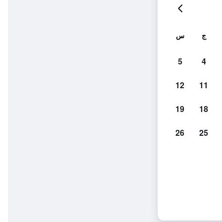
ج
س
5
4
12
11
19
18
26
25