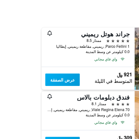
جراند هوتل ريميني
5 نجوم
ممتاز 8.5
Parco Fellini 1, ريميني, مقاطعة ريميني, إيطاليا
0.0 كيلومتر عن وسط المدينة
واي فاي مجاني
921 ﷼
عرض الصفقة
المتوسط في الليلة
فندق دبلومات بالاس
4 نجوم
ممتاز 8.1
Viale Regina Elena 70, ريميني, مقاطعة ريميني, إيطاليا
0.0 كيلومتر عن وسط المدينة
واي فاي مجاني
309 ﷼