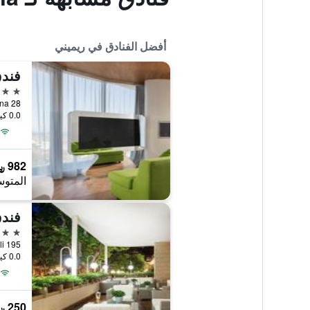
أفضل الفنادق في ريميني
فند
5 نجوم
0.0 كيلومتر عن وسط المدينة
982 ﷼
المتوس
فندق
4 نجوم
Viale Tripoli 195
0.0 كيلومتر عن وسط المدينة
250 ﷼