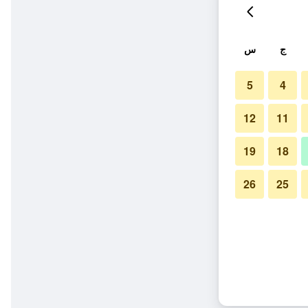
ج
س
5
4
12
11
19
18
26
25