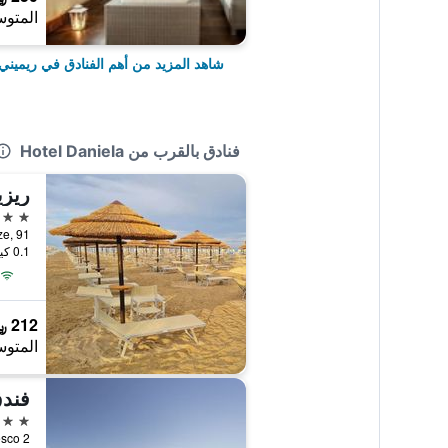
المتوس
شاهد المزيد من أهم الفنادق في ريميني
فنادق بالقرب من Hotel Daniela
ريز
3 نجوم
0.1 كيلومتر عن وسط المدينة
212 ﷼
المتوس
فند
3 نجوم