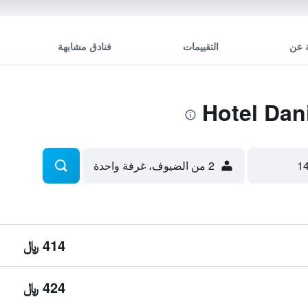
 عن
التقييمات
فنادق مشابهة
2 من الضيوف، غرفة واحدة
414 ﷼
424 ﷼