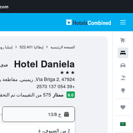
.com
رحلات طيران
الصفحة الرئيسية
إيطاليا
522,401
إميليا روم
فنادق
Hotel Daniela
سيارات
فندق
3 نجوم
حزم العروض
Via Briga 2, 47924, ريميني, مقاطعة ريميني, إيطاليا
+39 054 137 2570
استكشاف
ممتاز
575 من التقييمات تم التحقق منها
8.0
رحلات
خ 13/8
-
العَرَبِيَّة
2 من الضيوف، غرفة واحدة