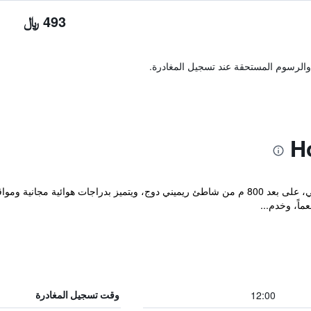
493 ﷼
والرسوم المستحقة عند تسجيل المغادرة.
يقع مكان إقامة "Hotel Daniela" في ريميني، على بعد 800 م من شاطئ ريميني دوج، ويتميز 
ماً، وخدم...
12:00
وقت تسجيل المغادرة