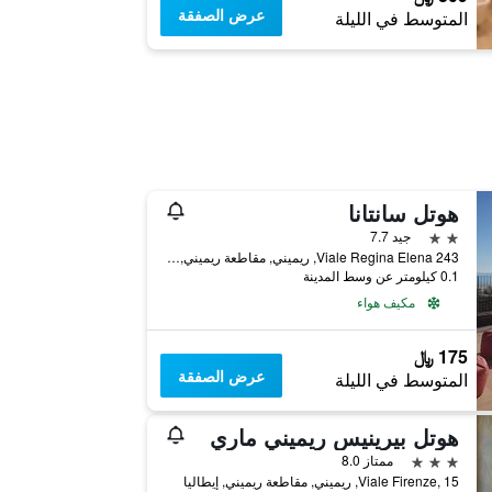
عرض الصفقة
المتوسط في الليلة
هوتل سانتانا
2 نجمتين
جيد 7.7
Viale Regina Elena 243, ريميني, مقاطعة ريميني, إيطاليا
0.1 كيلومتر عن وسط المدينة
مكيف هواء
175 ﷼
عرض الصفقة
المتوسط في الليلة
هوتل بيرينيس ريميني ماري
3 نجوم
ممتاز 8.0
Viale Firenze, 15, ريميني, مقاطعة ريميني, إيطاليا