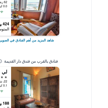
62 زنقة وجدة سانديون, الصويرة, المغرب
0.0 كيلومتر عن وسط المدينة
424 ﷼
المتوس
شاهد المزيد من أهم الفنادق في الصوير
فنادق بالقرب من فندق دار القديمة
لي م
3 نجوم
22، شارع درعة, الصويرة, المغرب
0.1 كيلومتر عن وسط المدينة
188 ﷼