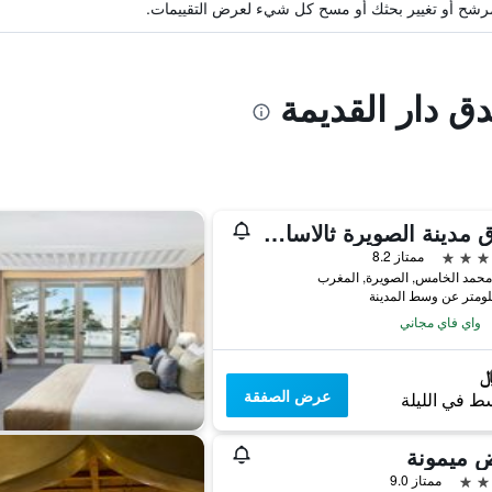
ة مرشح أو تغيير بحثك أو مسح كل شيء لعرض التقييمات.
دق دار القديمة
فندق مدينة الصويرة ثالاسا سي آند سبا - مجموعة إم جاليري كوليكشن
ممتاز 8.2
حمد الخامس, الصويرة, المغرب
واي فاي مجاني
عرض الصفقة
ط في الليلة
 ميمونة
ممتاز 9.0