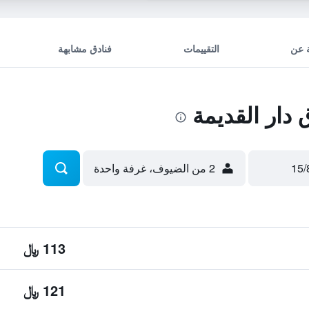
 عن
التقييمات
فنادق مشابهة
دار القديمة
2 من الضيوف، غرفة واحدة
113 ﷼
121 ﷼