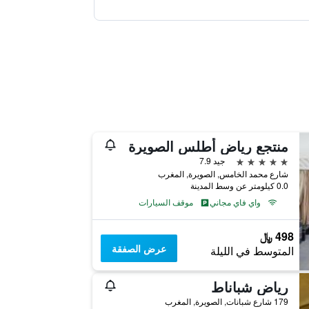
منتجع رياض أطلس الصويرة
5 نجوم
جيد 7.9
شارع محمد الخامس, الصويرة, المغرب
0.0 كيلومتر عن وسط المدينة
واي فاي مجاني
موقف السيارات
498 ﷼
عرض الصفقة
المتوسط في الليلة
رياض شباناط
179 شارع شبانات, الصويرة, المغرب