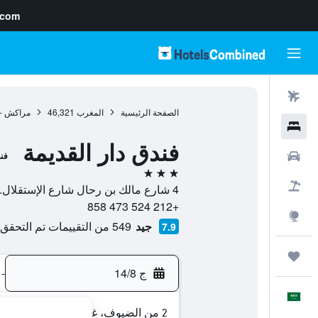
.com
رحلات طيران
الصفحة الرئيسية
المغرب
46,321
مراكش - 
فنادق
فندق دار القديمة
سيارات
فن
3 نجوم
حزم العروض
4 شارع مالك بن رحال شارع الإستقلال., 44000, الصويرة, مراكش - تانسيفت - الحوز, المغرب
+212 524 473 858
استكشاف
جيد
549 من التقييمات تم التحقق منها
7.9
رحلات
ج 14/8
-
العَرَبِيَّة
2 من الضيوف، غرفة واحدة