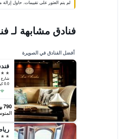
لم يتم العثور على تقييمات. حاول إزال
فنادق مشابهة لـ فن
أفضل الفنادق في الصويرة
5 نجوم
شارع م
0.0 كيلومتر عن وسط المدينة
790 ﷼
المتوس
رياض
4 نجوم