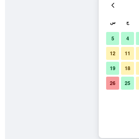
ج
س
5
4
12
11
19
18
26
25