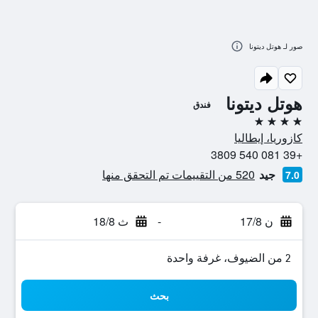
صور لـ هوتل ديتونا
هوتل ديتونا
فندق
4 نجوم
كازوريا، إيطاليا
+39 081 540 3809
جيد
520 من التقييمات تم التحقق منها
7.0
ن 17/8
-
ث 18/8
2 من الضيوف، غرفة واحدة
بحث