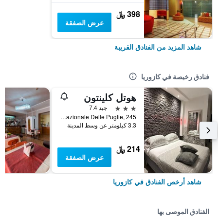
398 ﷼
عرض الصفقة
شاهد المزيد من الفنادق القريبة
فنادق رخيصة في كازوريا
هوتل كلينتون
3 نجوم
جيد 7.4
Via Nazionale Delle Puglie, 245, كازوريا, مقاطعة نابولي, إيطاليا
3.3 كيلومتر عن وسط المدينة
214 ﷼
عرض الصفقة
شاهد أرخص الفنادق في كازوريا
الفنادق الموصى بها