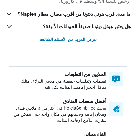
أرخص بنسبة 4% وسطياً في كازوريا.
ما مدى قرب هوتل ديتونا من أقرب مطار، مطار Naples؟
هل يعتبر هوتل ديتونا صديقاً للحيوانات الأليفة؟
عرض المزيد من الأسئلة الشائعة
الملايين من التعليقات
تقييمات وتعليقات حقيقية من ملايين النزلاء، مثلك
تمامًا. احجز إقامتك المثالية بكل ثقة!
أفضل صفقات الفنادق
يبحث HotelsCombined في أكثر من 3 ملايين فندق
ومكان إقامة ويجمعهم في مكان واحد حتى تتمكن من
مقارنة أماكن الإقامة المثالية.
إلغاء مجاني