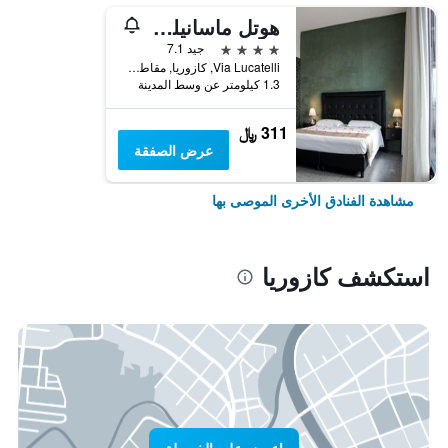
هوتل ماسانيلو لكشري
4 نجوم
جيد 7.1
Via Lucatelli, كازوريا, مقاطعة نابولي, إيطاليا
1.3 كيلومتر عن وسط المدينة
311 ﷼
عرض الصفقة
مشاهدة الفنادق الأخرى الموصى بها
استكشف كازوريا