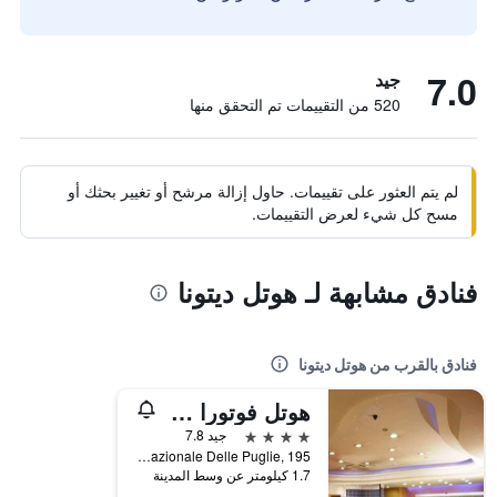
7.0
جيد
520 من التقييمات تم التحقق منها
لم يتم العثور على تقييمات. حاول إزالة مرشح أو تغيير بحثك أو
مسح كل شيء لعرض التقييمات.
فنادق مشابهة لـ هوتل ديتونا
فنادق بالقرب من هوتل ديتونا
هوتل فوتورا سنترو كونجرسي
4 نجوم
جيد 7.8
Via Nazionale Delle Puglie, 195, كازوريا, مقاطعة نابولي, إيطاليا
1.7 كيلومتر عن وسط المدينة