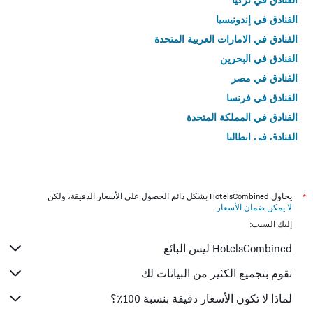
الفنادق في إندونيسيا
الفنادق في الامارات العربية المتحدة
الفنادق في البحرين
الفنادق في مصر
الفنادق في فرنسا
الفنادق في المملكة المتحدة
الفنادق في إيطاليا
الفنادق في تايلاند
*
يحاول HotelsCombined بشكل دائم الحصول على الأسعار الدقيقة، ولكن
لا يمكن ضمان الأسعار
.
إليك السبب:
HotelsCombined ليس البائع
نقوم بتجميع الكثير من البيانات لك
لماذا لا تكون الأسعار دقيقة بنسبة 100٪؟