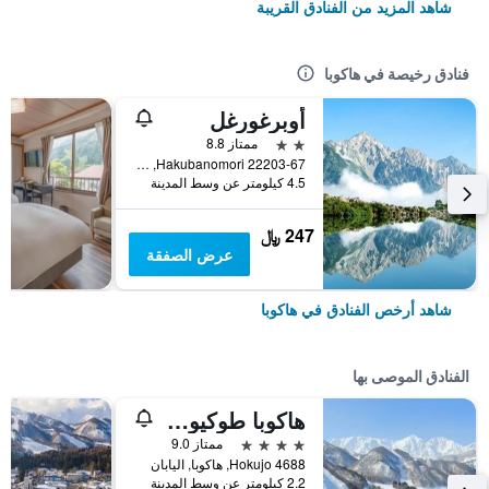
شاهد المزيد من الفنادق القريبة
فنادق رخيصة في هاكوبا
أوبرغورغل
2 نجمتين
ممتاز 8.8
Hakubanomori 22203-67, هاكوبا, اليابان
4.5 كيلومتر عن وسط المدينة
247 ﷼
عرض الصفقة
شاهد أرخص الفنادق في هاكوبا
الفنادق الموصى بها
هاكوبا طوكيو هوتل
4 نجوم
ممتاز 9.0
4688 Hokujo, هاكوبا, اليابان
2.2 كيلومتر عن وسط المدينة