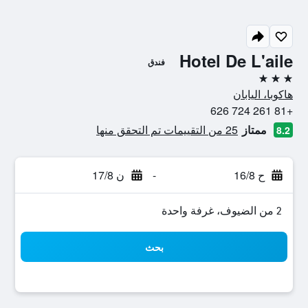
Hotel De L'aile
فندق
3 نجوم
هاكوبا، اليابان
+81 261 724 626
ممتاز
25 من التقييمات تم التحقق منها
8.2
ح 16/8
-
ن 17/8
2 من الضيوف، غرفة واحدة
بحث