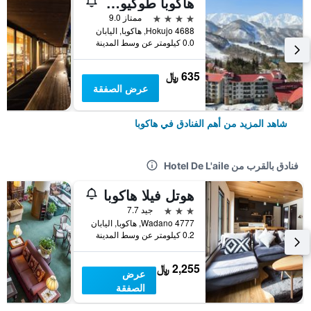
هاكوبا طوكيو هوتل
4 نجوم
ممتاز 9.0
4688 Hokujo, هاكوبا, اليابان
0.0 كيلومتر عن وسط المدينة
635 ﷼
عرض الصفقة
شاهد المزيد من أهم الفنادق في هاكوبا
فنادق بالقرب من Hotel De L'aile
هوتل فيلا هاكوبا
3 نجوم
جيد 7.7
4777 Wadano, هاكوبا, اليابان
0.2 كيلومتر عن وسط المدينة
2,255 ﷼
عرض
الصفقة