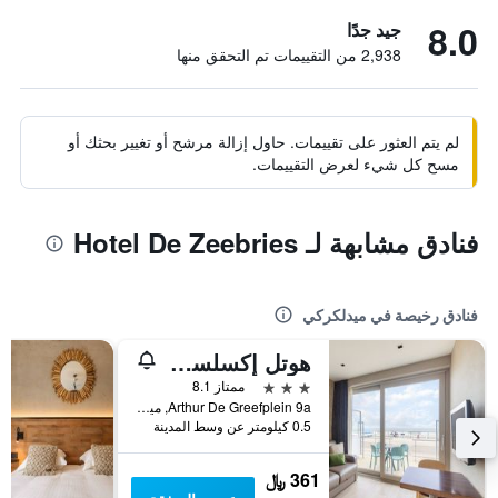
8.0
جيد جدًا
2,938 من التقييمات تم التحقق منها
لم يتم العثور على تقييمات. حاول إزالة مرشح أو تغيير بحثك أو
مسح كل شيء لعرض التقييمات.
فنادق مشابهة لـ Hotel De Zeebries
فنادق رخيصة في ميدلكركي
هوتل إكسلسيور
3 نجوم
ممتاز 8.1
Arthur De Greefplein 9a, ميدلكركي, بلجيكا
0.5 كيلومتر عن وسط المدينة
361 ﷼