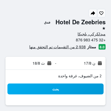
Hotel De Zeebries
فندق
نجمة واحدة
ميدلكركي، بلجيكا
+32 475 983 876
ممتاز
2,938 من التقييمات تم التحقق منها
8.0
ن 17/8
-
ث 18/8
2 من الضيوف، غرفة واحدة
بحث