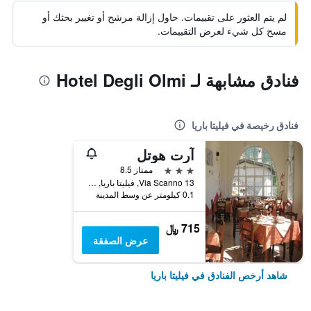
لم يتم العثور على تقييمات. حاول إزالة مرشح أو تغيير بحثك أو
مسح كل شيء لعرض التقييمات.
فنادق مشابهة لـ Hotel Degli Olmi
فنادق رخيصة في فيليتا باريا
آرت هوتل
3 نجوم
ممتاز 8.5
Via Scanno 13, فيليتا باريا, مقاطعة لاكويلا, إيطاليا
0.1 كيلومتر عن وسط المدينة
715 ﷼
عرض الصفقة
شاهد أرخص الفنادق في فيليتا باريا