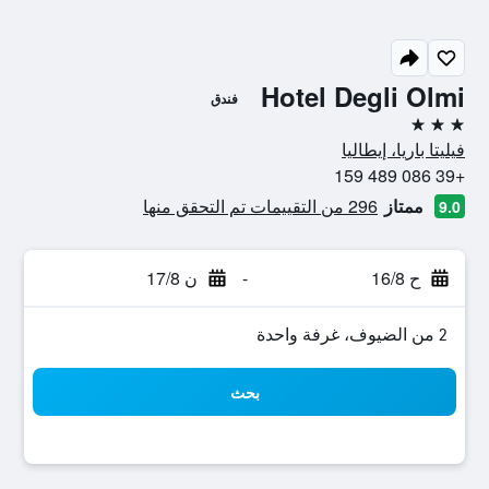
Hotel Degli Olmi
فندق
3 نجوم
فيليتا باريا، إيطاليا
+39 086 489 159
ممتاز
296 من التقييمات تم التحقق منها
9.0
ح 16/8
-
ن 17/8
2 من الضيوف، غرفة واحدة
بحث